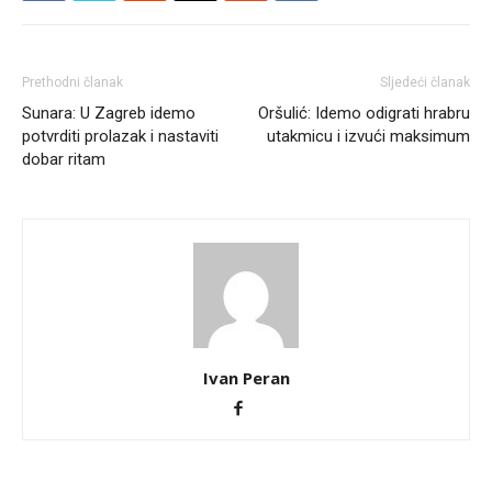
Prethodni članak
Sljedeći članak
Sunara: U Zagreb idemo
Oršulić: Idemo odigrati hrabru
potvrditi prolazak i nastaviti
utakmicu i izvući maksimum
dobar ritam
Ivan Peran