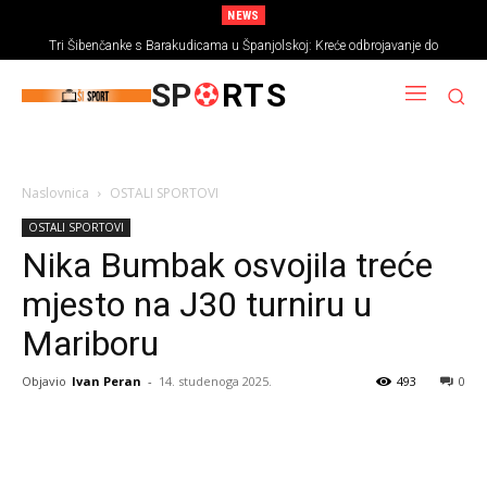
NEWS
Tri Šibenčanke s Barakudicama u Španjolskoj: Kreće odbrojavanje do
Europskog prvenstva
SP
RTS
Naslovnica
OSTALI SPORTOVI
OSTALI SPORTOVI
Nika Bumbak osvojila treće
mjesto na J30 turniru u
Mariboru
Objavio
Ivan Peran
-
14. studenoga 2025.
493
0