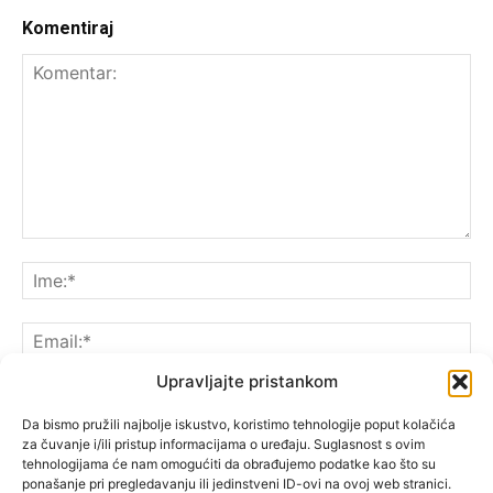
Komentiraj
Upravljajte pristankom
Da bismo pružili najbolje iskustvo, koristimo tehnologije poput kolačića
za čuvanje i/ili pristup informacijama o uređaju. Suglasnost s ovim
Spremite moje ime, e-poštu i web-lokaciju u ovom
tehnologijama će nam omogućiti da obrađujemo podatke kao što su
pregledniku sljedeći put kada komentarirate.
ponašanje pri pregledavanju ili jedinstveni ID-ovi na ovoj web stranici.