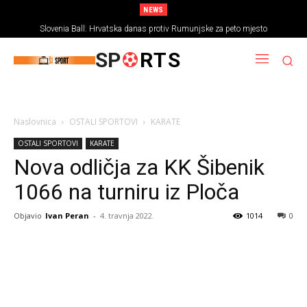
NEWS
Slovenia Ball: Hrvatska danas protiv Rumunjske za peto mjesto
SP
RTS
Naslovnica
OSTALI SPORTOVI
KARATE
OSTALI SPORTOVI
KARATE
Nova odličja za KK Šibenik
1066 na turniru iz Ploča
Objavio
Ivan Peran
-
4. travnja 2022.
1014
0