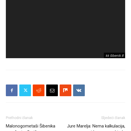
kk šibenik 8
Prethodni članak
Sljedeći članak
Malonogometaši Šibenika
Jure Marelja: Nema kalkulacija,