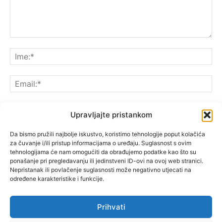
Upravljajte pristankom
Da bismo pružili najbolje iskustvo, koristimo tehnologije poput kolačića
Spremite moje ime, e-poštu i web-lokaciju u ovom
za čuvanje i/ili pristup informacijama o uređaju. Suglasnost s ovim
pregledniku sljedeći put kada komentarirate.
tehnologijama će nam omogućiti da obrađujemo podatke kao što su
ponašanje pri pregledavanju ili jedinstveni ID-ovi na ovoj web stranici.
Nepristanak ili povlačenje suglasnosti može negativno utjecati na
određene karakteristike i funkcije.
Prihvati