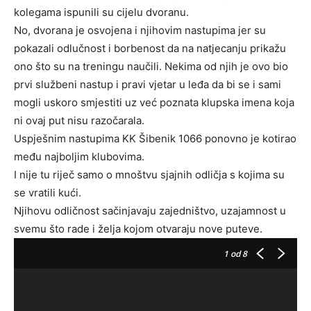
kolegama ispunili su cijelu dvoranu.
No, dvorana je osvojena i njihovim nastupima jer su
pokazali odlučnost i borbenost da na natjecanju prikažu
ono što su na treningu naučili. Nekima od njih je ovo bio
prvi službeni nastup i pravi vjetar u leđa da bi se i sami
mogli uskoro smjestiti uz već poznata klupska imena koja
ni ovaj put nisu razočarala.
Uspješnim nastupima KK Šibenik 1066 ponovno je kotirao
među najboljim klubovima.
I nije tu riječ samo o mnoštvu sjajnih odličja s kojima su
se vratili kući.
Njihovu odličnost sačinjavaju zajedništvo, uzajamnost u
svemu što rade i želja kojom otvaraju nove puteve.
1
od 8