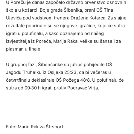
U Poreču je danas započelo državno prvenstvo osnovnih
škola u košarci. Boje grada Šibenika, brani OŠ Tina
Ujevića pod vodstvom trenera Dražena Kotarca. Za sjajne
rezultate pobrinule su se njegove igračice, koje će sutra
igrati u polufinalu, a kako doznajemo od našeg
izvjestitelja iz Poreča, Marija Raka, velike su šanse i za
plasman u finale.
U grupnoj fazi, Šibenčanke su jutros pobijedile OŠ
Jagodu Truhelku iz Osijeka 25:23, da bi večeras u
četvrtfinalu deklasirale OŠ Požega 48:8. U polufinalu će
sutra od 09:30 h igrati protiv Podravac Virja.
Foto: Mario Rak za ŠI-sport