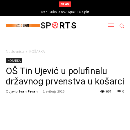
NEWS
Ivan Gulin je novi igrač KK Split
SP
RTS
Naslovnica
KOŠARKA
KOŠARKA
OŠ Tin Ujević u polufinalu
državnog prvenstva u košarci
Objavio
Ivan Peran
-
6. svibnja 2025.
674
0