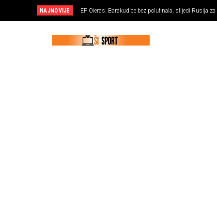
NAJNOVIJE
EP Oieras: Barakudice bez polufinala, slijedi Rusija za