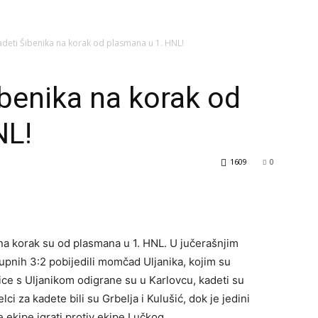
 kadeti Šibenika na korak od plasmana u 1. HNL!
Šibenika na korak od
NL!
1609
0
na korak su od plasmana u 1. HNL. U jučerašnjim
ukupnih 3:2 pobijedili momčad Uljanika, kojim su
mice s Uljanikom odigrane su u Karlovcu, kadeti su
ijelci za kadete bili su Grbelja i Kulušić, dok je jedini
je ekipe igrati protiv ekipe Lučkog.