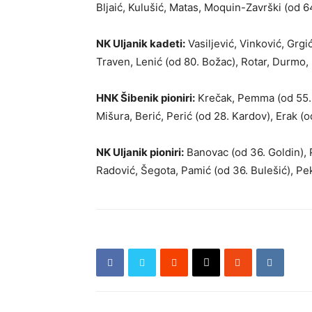
Bljaić, Kulušić, Matas, Moquin-Završki (od 64
NK Uljanik kadeti:
Vasiljević, Vinković, Grgić
Traven, Lenić (od 80. Božac), Rotar, Durmo
HNK Šibenik pioniri:
Krečak, Pemma (od 55. M
Mišura, Berić, Perić (od 28. Kardov), Erak (od
NK Uljanik pioniri:
Banovac (od 36. Goldin), P
Radović, Šegota, Pamić (od 36. Bulešić), Pek