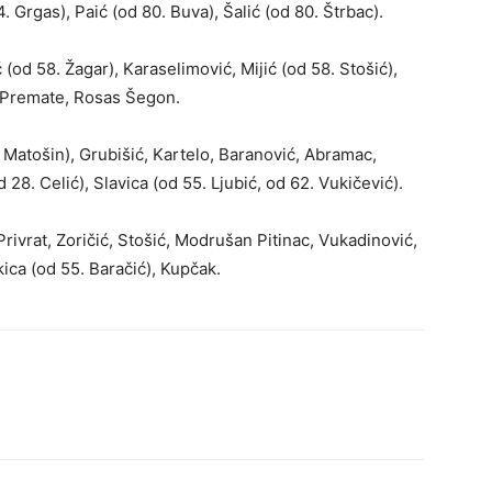
. Grgas), Paić (od 80. Buva), Šalić (od 80. Štrbac).
 (od 58. Žagar), Karaselimović, Mijić (od 58. Stošić),
, Premate, Rosas Šegon.
atošin), Grubišić, Kartelo, Baranović, Abramac,
 28. Celić), Slavica (od 55. Ljubić, od 62. Vukičević).
rivrat, Zoričić, Stošić, Modrušan Pitinac, Vukadinović,
ica (od 55. Baračić), Kupčak.