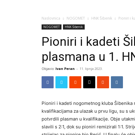
Naslovnica
NOGOMET
HNK Šibenik
Pioniri i
NOGOMET
HNK Šibenik
Pioniri i kadeti 
plasmana u 1. H
Objavio
Ivan Peran
-
11. lipnja 2023.
Pioniri i kadeti nogometnog kluba Šibenika 
kvalifikacijama za ulazak u prvu ligu, su s 
potvrdili plasman u kvalifikacije. Obje utak
slavili s 2:1, dok su pioniri remizirali 1:1. Str
strijelac za pionire bio Berić. U finalu će ob