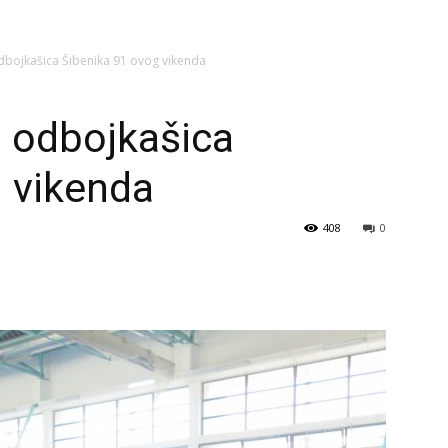
dbojkašica Šibenika 91 ovog vikenda
h odbojkašica
 vikenda
408
0