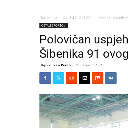
Naslovnica
OSTALI SPORTOVI
Polovičan uspjeh o
OSTALI SPORTOVI
Polovičan uspje
Šibenika 91 ovog
Objavio
Ivan Peran
-
25. listopada 2022.