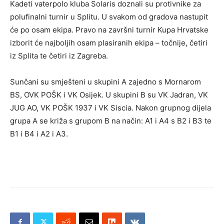
Kadeti vaterpolo kluba Solaris doznali su protivnike za
polufinalni turnir u Splitu. U svakom od gradova nastupit
će po osam ekipa. Pravo na završni turnir Kupa Hrvatske
izborit će najboljih osam plasiranih ekipa – točnije, četiri
iz Splita te četiri iz Zagreba.
Sunčani su smješteni u skupini A zajedno s Mornarom
BS, OVK POŠK i VK Osijek. U skupini B su VK Jadran, VK
JUG AO, VK POŠK 1937 i VK Siscia. Nakon grupnog dijela
grupa A se križa s grupom B na način: A1 i A4 s B2 i B3 te
B1 i B4 i A2 i A3.