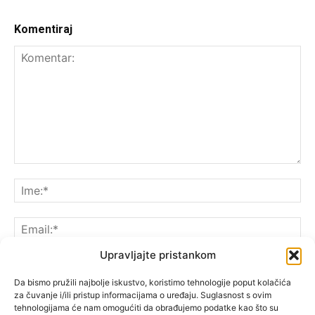
Komentiraj
Upravljajte pristankom
Da bismo pružili najbolje iskustvo, koristimo tehnologije poput kolačića
za čuvanje i/ili pristup informacijama o uređaju. Suglasnost s ovim
Spremite moje ime, e-poštu i web-lokaciju u ovom
tehnologijama će nam omogućiti da obrađujemo podatke kao što su