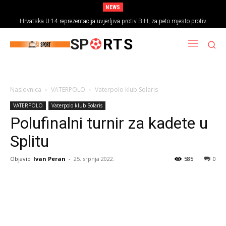
NEWS
Hrvatska U-14 reprezentacija uvjerljiva protiv BiH, za peto mjesto protiv
Rumunjske
SP
RTS
Naslovnica
VATERPOLO
Vaterpolo klub Solaris
VATERPOLO
Vaterpolo klub Solaris
Polufinalni turnir za kadete u
Splitu
Objavio
Ivan Peran
-
25. srpnja 2022.
585
0