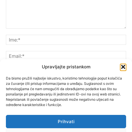
Upravljajte pristankom
Da bismo pružili najbolje iskustvo, koristimo tehnologije poput kolačića
za čuvanje i/ili pristup informacijama o uređaju. Suglasnost s ovim
Spremite moje ime, e-poštu i web-lokaciju u ovom
tehnologijama će nam omogućiti da obrađujemo podatke kao što su
pregledniku sljedeći put kada komentarirate.
ponašanje pri pregledavanju ili jedinstveni ID-ovi na ovoj web stranici.
Nepristanak ili povlačenje suglasnosti može negativno utjecati na
određene karakteristike i funkcije.
Prihvati