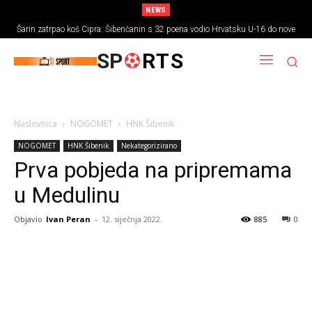
NEWS
Šarin zatrpao koš Cipra: Šibenčanin s 32 poena vodio Hrvatsku U-16 do nove
pobjede
SP
RTS
Naslovnica
NOGOMET
HNK Šibenik
NOGOMET
HNK Šibenik
Nekategorizirano
Prva pobjeda na pripremama
u Medulinu
Objavio
Ivan Peran
-
12. siječnja 2022.
885
0