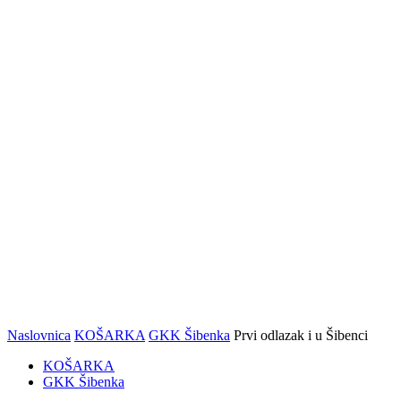
stiže
spektakl
sportova
snage i
kalistenike
Naslovnica
KOŠARKA
GKK Šibenka
Prvi odlazak i u Šibenci
KOŠARKA
GKK Šibenka