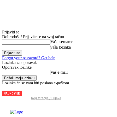
Prijaviti se
Dobrodošli! Prijavite se na svoj račun
Vaš username
vaša lozinka
Forgot your password? Get help
Lozinka za oporavak
Oporavak lozinke
Vaš e-mail
Lozinka će se vam biti poslana e-poštom.
NAJNOVIJE
Brodarica
Registracija / Prijava
postaje
arena
snage: