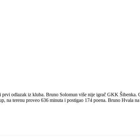
i prvi odlazak iz kluba. Bruno Solomun više nije igrač GKK Šibenka. O
tup, na terenu proveo 636 minuta i postigao 174 poena. Bruno Hvala na 