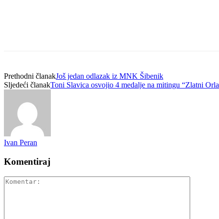
Prethodni članak
Još jedan odlazak iz MNK Šibenik
Sljedeći članak
Toni Slavica osvojio 4 medalje na mitingu “Zlatni Orl
Ivan Peran
Komentiraj