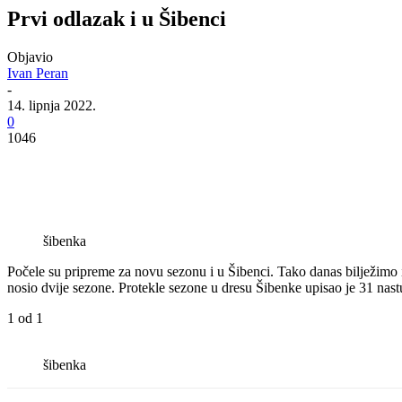
Prvi odlazak i u Šibenci
Objavio
Ivan Peran
-
14. lipnja 2022.
0
1046
šibenka
Počele su pripreme za novu sezonu i u Šibenci. Tako danas bilježimo 
nosio dvije sezone. Protekle sezone u dresu Šibenke upisao je 31 nas
1
od 1
šibenka