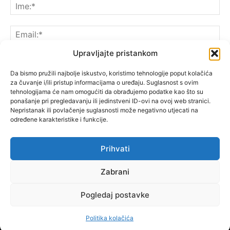
Upravljajte pristankom
Da bismo pružili najbolje iskustvo, koristimo tehnologije poput kolačića
za čuvanje i/ili pristup informacijama o uređaju. Suglasnost s ovim
Spremite moje ime, e-poštu i web-lokaciju u ovom
tehnologijama će nam omogućiti da obrađujemo podatke kao što su
pregledniku sljedeći put kada komentarirate.
ponašanje pri pregledavanju ili jedinstveni ID-ovi na ovoj web stranici.
Nepristanak ili povlačenje suglasnosti može negativno utjecati na
određene karakteristike i funkcije.
Prihvati
Zabrani
Pogledaj postavke
Politika kolačića
© Copyright