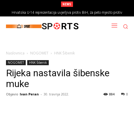
NEWS
Hrvatska U-14 reprezentacija uvjerljiva protiv BiH, za peto mjesto protiv
Rumunjske
SP
RTS
Naslovnica
NOGOMET
HNK Šibenik
NOGOMET
HNK Šibenik
Rijeka nastavila šibenske
muke
Objavio
Ivan Peran
-
30. travnja 2022.
884
0