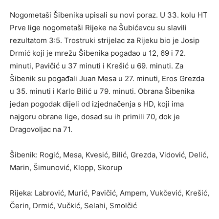
Nogometaši Šibenika upisali su novi poraz. U 33. kolu HT
Prve lige nogometaši Rijeke na Šubićevcu su slavili
rezultatom 3:5. Trostruki strijelac za Rijeku bio je Josip
Drmić koji je mrežu Šibenika pogađao u 12, 69 i 72.
minuti, Pavičić u 37 minuti i Krešić u 69. minuti. Za
Šibenik su pogađali Juan Mesa u 27. minuti, Eros Grezda
u 35. minuti i Karlo Bilić u 79. minuti. Obrana Šibenika
jedan pogodak dijeli od izjednačenja s HD, koji ima
najgoru obrane lige, dosad su ih primili 70, dok je
Dragovoljac na 71.
Šibenik: Rogić, Mesa, Kvesić, Bilić, Grezda, Vidović, Delić,
Marin, Šimunović, Klopp, Skorup
Rijeka: Labrović, Murić, Pavičić, Ampem, Vukčević, Krešić,
Čerin, Drmić, Vučkić, Selahi, Smolčić