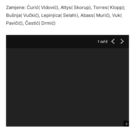
Zamjene: Ćurić( Vidović), Attys( Skorup), Torres( Klopp);
Bušnja( Vučkić), Lepinjica( Selahi), Abass( Murić), Vuk(
Pavičić), Čestić( Drmić)
1
od 6
6