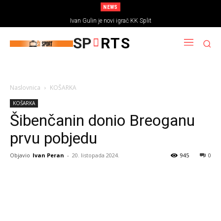
NEWS
Ivan Gulin je novi igrač KK Split
SP
RTS
Naslovnica
KOŠARKA
KOŠARKA
Šibenčanin donio Breoganu
prvu pobjedu
Objavio
Ivan Peran
-
20. listopada 2024.
945
0