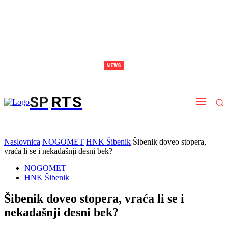
NEWS
Ćaleta: Italija je favorit, ali imamo svoje šanse i pokušat ćemo ih iskoristiti
SP
RTS
Naslovnica
NOGOMET
HNK Šibenik
Šibenik doveo stopera,
vraća li se i nekadašnji desni bek?
NOGOMET
HNK Šibenik
Šibenik doveo stopera, vraća li se i
nekadašnji desni bek?