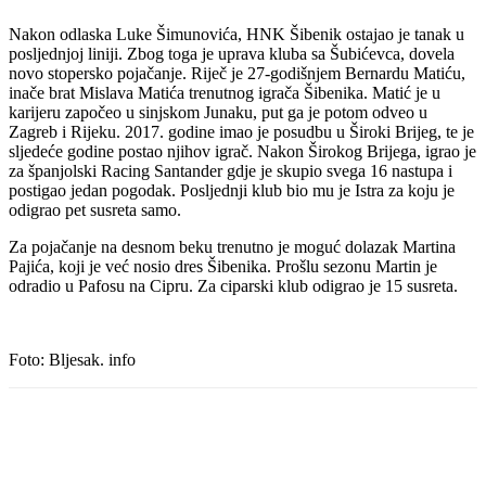
Nakon odlaska Luke Šimunovića, HNK Šibenik ostajao je tanak u
posljednjoj liniji. Zbog toga je uprava kluba sa Šubićevca, dovela
novo stopersko pojačanje. Riječ je 27-godišnjem Bernardu Matiću,
inače brat Mislava Matića trenutnog igrača Šibenika. Matić je u
karijeru započeo u sinjskom Junaku, put ga je potom odveo u
Zagreb i Rijeku. 2017. godine imao je posudbu u Široki Brijeg, te je
sljedeće godine postao njihov igrač. Nakon Širokog Brijega, igrao je
za španjolski Racing Santander gdje je skupio svega 16 nastupa i
postigao jedan pogodak. Posljednji klub bio mu je Istra za koju je
odigrao pet susreta samo.
Za pojačanje na desnom beku trenutno je moguć dolazak Martina
Pajića, koji je već nosio dres Šibenika. Prošlu sezonu Martin je
odradio u Pafosu na Cipru. Za ciparski klub odigrao je 15 susreta.
Foto: Bljesak. info