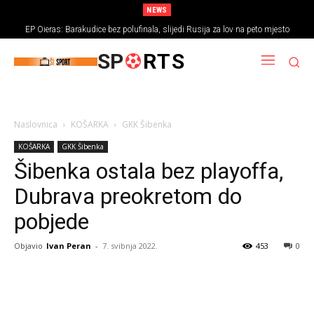
NEWS
EP Oieras: Barakudice bez polufinala, slijedi Rusija za lov na peto mjesto
SP
RTS
Naslovnica
KOŠARKA
GKK Šibenka
KOŠARKA
GKK Šibenka
Šibenka ostala bez playoffa,
Dubrava preokretom do
pobjede
Objavio
Ivan Peran
-
7. svibnja 2022.
453
0