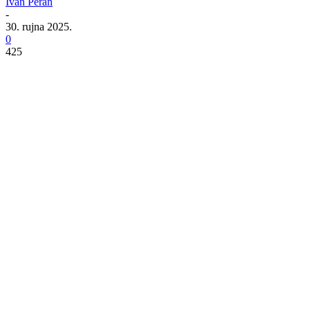
Ivan Peran
-
30. rujna 2025.
0
425