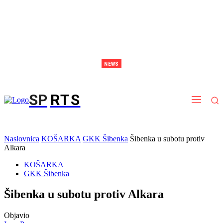
NEWS
Brodarica postaje arena snage: stiže spektakl sportova snage i kalistenike
SP
RTS
Naslovnica
KOŠARKA
GKK Šibenka
Šibenka u subotu protiv
Alkara
KOŠARKA
GKK Šibenka
Šibenka u subotu protiv Alkara
Objavio