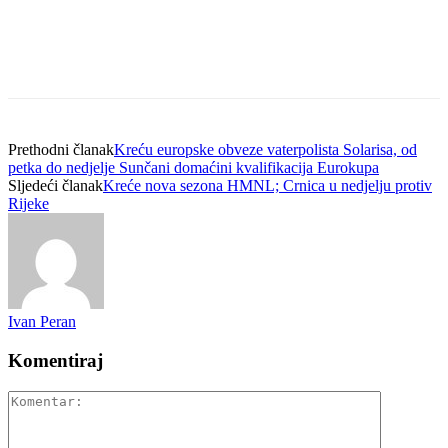
Prethodni članak
Kreću europske obveze vaterpolista Solarisa, od
petka do nedjelje Sunčani domaćini kvalifikacija Eurokupa
Sljedeći članak
Kreće nova sezona HMNL; Crnica u nedjelju protiv
Rijeke
Ivan Peran
Komentiraj