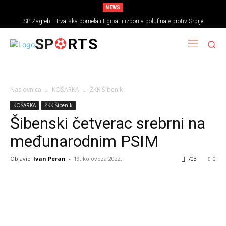
NEWS
SP Zagreb: Hrvatska pomela i Egipat i izborila polufinale protiv Srbije
SP
RTS
Naslovnica
KOŠARKA
ŽKK Šibenik
KOŠARKA
ŽKK Šibenik
Šibenski četverac srebrni na
međunarodnim PSIM
Objavio
Ivan Peran
-
19. kolovoza 2022.
703
0