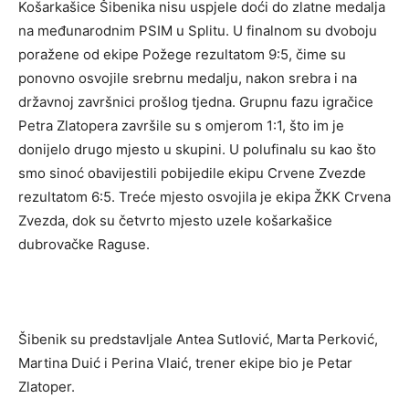
Košarkašice Šibenika nisu uspjele doći do zlatne medalja
na međunarodnim PSIM u Splitu. U finalnom su dvoboju
poražene od ekipe Požege rezultatom 9:5, čime su
ponovno osvojile srebrnu medalju, nakon srebra i na
državnoj završnici prošlog tjedna. Grupnu fazu igračice
Petra Zlatopera završile su s omjerom 1:1, što im je
donijelo drugo mjesto u skupini. U polufinalu su kao što
smo sinoć obavijestili pobijedile ekipu Crvene Zvezde
rezultatom 6:5. Treće mjesto osvojila je ekipa ŽKK Crvena
Zvezda, dok su četvrto mjesto uzele košarkašice
dubrovačke Raguse.
Šibenik su predstavljale Antea Sutlović, Marta Perković,
Martina Duić i Perina Vlaić, trener ekipe bio je Petar
Zlatoper.