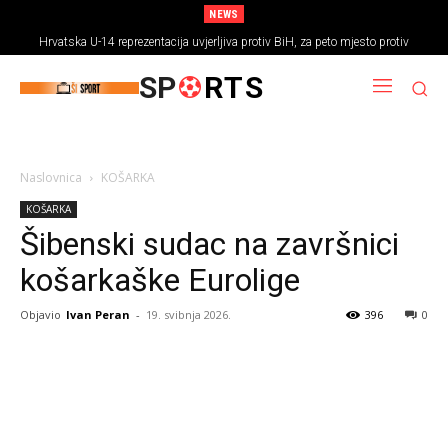
NEWS
Hrvatska U-14 reprezentacija uvjerljiva protiv BiH, za peto mjesto protiv
Rumunjske
SP
RTS
Naslovnica
KOŠARKA
KOŠARKA
Šibenski sudac na završnici
košarkaške Eurolige
Objavio
Ivan Peran
-
19. svibnja 2026.
396
0