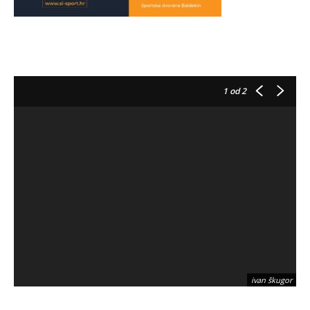
1
od 2
ivan škugor