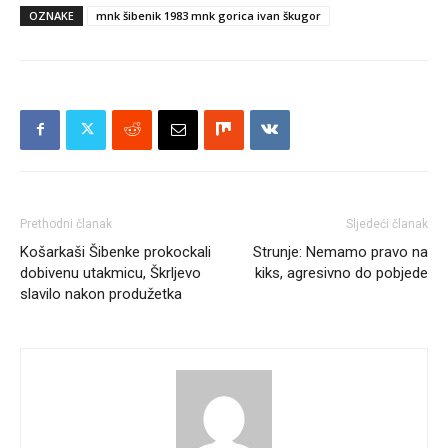
OZNAKE
mnk šibenik 1983 mnk gorica ivan škugor
Prethodni članak
Sljedeći članak
Košarkaši Šibenke prokockali
Strunje: Nemamo pravo na
dobivenu utakmicu, Škrljevo
kiks, agresivno do pobjede
slavilo nakon produžetka