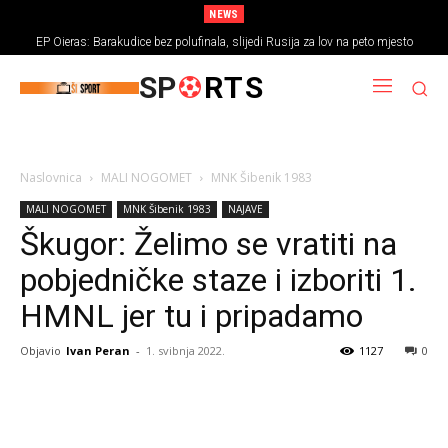
NEWS
EP Oieras: Barakudice bez polufinala, slijedi Rusija za lov na peto mjesto
SP
RTS
Naslovnica
MALI NOGOMET
MNK Šibenik 1983
MALI NOGOMET
MNK Šibenik 1983
NAJAVE
Škugor: Želimo se vratiti na
pobjedničke staze i izboriti 1.
HMNL jer tu i pripadamo
Objavio
Ivan Peran
-
1. svibnja 2022.
1127
0