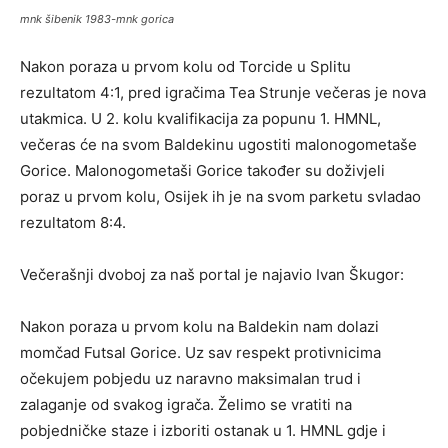
mnk šibenik 1983-mnk gorica
Nakon poraza u prvom kolu od Torcide u Splitu
rezultatom 4:1, pred igračima Tea Strunje večeras je nova
utakmica. U 2. kolu kvalifikacija za popunu 1. HMNL,
večeras će na svom Baldekinu ugostiti malonogometaše
Gorice. Malonogometaši Gorice također su doživjeli
poraz u prvom kolu, Osijek ih je na svom parketu svladao
rezultatom 8:4.
Večerašnji dvoboj za naš portal je najavio Ivan Škugor:
Nakon poraza u prvom kolu na Baldekin nam dolazi
momčad Futsal Gorice. Uz sav respekt protivnicima
očekujem pobjedu uz naravno maksimalan trud i
zalaganje od svakog igrača. Želimo se vratiti na
pobjedničke staze i izboriti ostanak u 1. HMNL gdje i