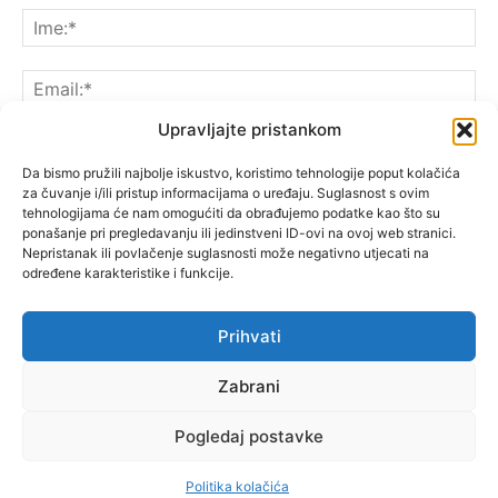
Upravljajte pristankom
Da bismo pružili najbolje iskustvo, koristimo tehnologije poput kolačića
za čuvanje i/ili pristup informacijama o uređaju. Suglasnost s ovim
Spremite moje ime, e-poštu i web-lokaciju u ovom
tehnologijama će nam omogućiti da obrađujemo podatke kao što su
pregledniku sljedeći put kada komentarirate.
ponašanje pri pregledavanju ili jedinstveni ID-ovi na ovoj web stranici.
Nepristanak ili povlačenje suglasnosti može negativno utjecati na
određene karakteristike i funkcije.
Prihvati
Zabrani
Pogledaj postavke
Politika kolačića
© Copyright