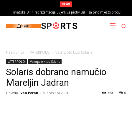
NEWS
Hrvatska U-14 reprezentacija uvjerljiva protiv BiH, za peto mjesto protiv
Rumunjske
SP
RTS
Naslovnica
VATERPOLO
Vaterpolo klub Solaris
VATERPOLO
Vaterpolo klub Solaris
Solaris dobrano namučio
Mareljin Jadran
Objavio
Ivan Peran
-
8. prosinca 2024.
360
0