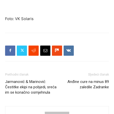
Foto: VK Solaris
Prethodni članak
Sljedeći članak
Jarmanović & Marinović:
Anđine cure na minus 89
Čestitke ekipi na pobjedi, sreća
zaledile Zadranke
im se konačno osmjehnula