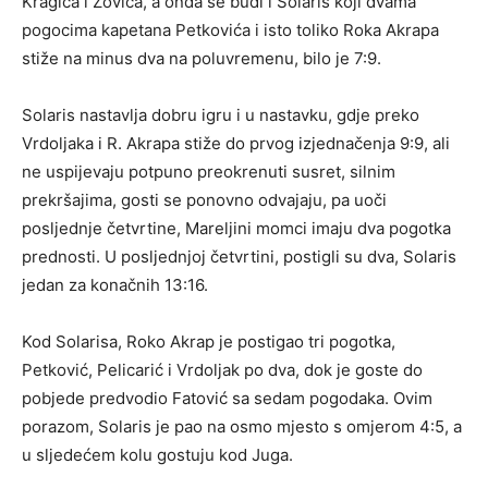
Kragića i Zovića, a onda se budi i Solaris koji dvama
pogocima kapetana Petkovića i isto toliko Roka Akrapa
stiže na minus dva na poluvremenu, bilo je 7:9.
Solaris nastavlja dobru igru i u nastavku, gdje preko
Vrdoljaka i R. Akrapa stiže do prvog izjednačenja 9:9, ali
ne uspijevaju potpuno preokrenuti susret, silnim
prekršajima, gosti se ponovno odvajaju, pa uoči
posljednje četvrtine, Mareljini momci imaju dva pogotka
prednosti. U posljednjoj četvrtini, postigli su dva, Solaris
jedan za konačnih 13:16.
Kod Solarisa, Roko Akrap je postigao tri pogotka,
Petković, Pelicarić i Vrdoljak po dva, dok je goste do
pobjede predvodio Fatović sa sedam pogodaka. Ovim
porazom, Solaris je pao na osmo mjesto s omjerom 4:5, a
u sljedećem kolu gostuju kod Juga.