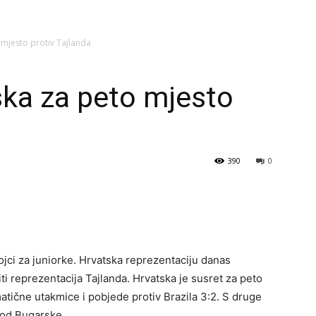
 mjesto protiv Tajlanda
ska za peto mjesto
390
0
ojci za juniorke. Hrvatska reprezentaciju danas
ti reprezentacija Tajlanda. Hrvatska je susret za peto
atične utakmice i pobjede protiv Brazila 3:2. S druge
e od Bugarske.