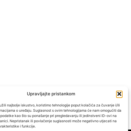
Upravljajte pristankom
žili najbolje iskustvo, koristimo tehnologije poput kolačića za čuvanje i/ili
ormacijama o uređaju. Suglasnost s ovim tehnologijama će nam omogućiti da
odatke kao što su ponašanje pri pregledavanju ili jedinstveni ID-ovi na
anici. Nepristanak ili povlačenje suglasnosti može negativno utjecati na
akteristike i funkcije.