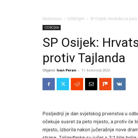
Naslovnica
ODBOJKA
SP Osijek: Hrvatska za peto
ODBOJKA
SP Osijek: Hrvat
protiv Tajlanda
Objavio
Ivan Peran
-
11. kolovoza 2023.
Posljednji je dan svjetskog prvenstva u odb
očekuje susret za peto mjesto, a protiv će bi
mjesto, izborila nakon jučerašnje nove dram
strane, Tajlanđanke su jučer s 3:1 bile bolj