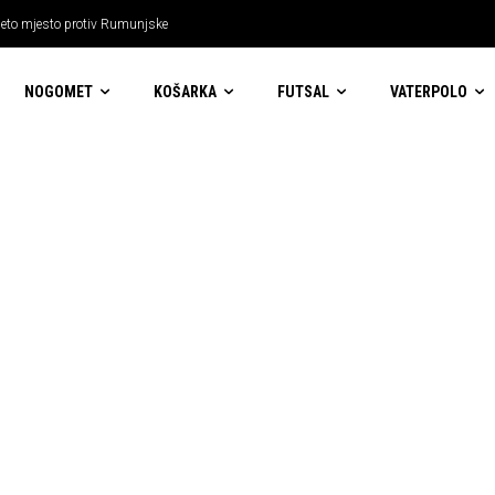
a peto mjesto protiv Rumunjske
NOGOMET
KOŠARKA
FUTSAL
VATERPOLO