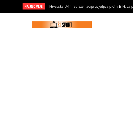
NAJNOVIJE
Hrvatska U-14 reprezentacija uvjerljiva protiv BiH, z