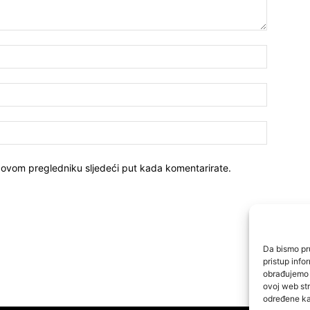
 ovom pregledniku sljedeći put kada komentarirate.
Da bismo pru
pristup inf
obrađujemo p
ovoj web str
određene kar