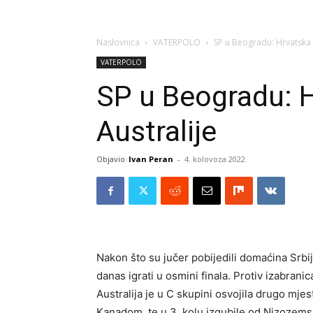
Naslovnica
VATERPOLO
SP u Beogradu: Hrvatska p
VATERPOLO
SP u Beogradu: H
Australije
Objavio
Ivan Peran
-
4. kolovoza 2022.
Nakon što su jučer pobijedili domaćina Srbiju
danas igrati u osmini finala. Protiv izabrani
Australija je u C skupini osvojila drugo mjes
Kanadom, te u 3. kolu izgubile od Nizozems