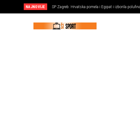
NAJNOVIJE
SP Zagreb: Hrvatska pomela i Egipat i izborila polufinal