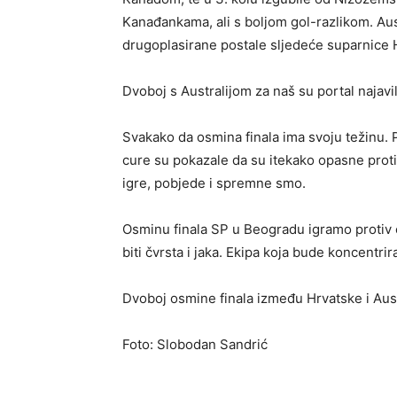
Kanađankama, ali s boljom gol-razlikom. Aust
drugoplasirane postale sljedeće suparnice 
Dvoboj s Australijom za naš su portal najavi
Svakako da osmina finala ima svoju težinu. P
cure su pokazale da su itekako opasne prot
igre, pobjede i spremne smo.
Osminu finala SP u Beogradu igramo protiv e
biti čvrsta i jaka. Ekipa koja bude koncentrira
Dvoboj osmine finala između Hrvatske i Austr
Foto: Slobodan Sandrić