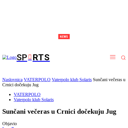
NEWS
Brodarica postaje arena snage: stiže spektakl sportova snage i kalistenike
SP
RTS
Naslovnica
VATERPOLO
Vaterpolo klub Solaris
Sunčani večeras u
Crnici dočekuju Jug
VATERPOLO
Vaterpolo klub Solaris
Sunčani večeras u Crnici dočekuju Jug
Objavio