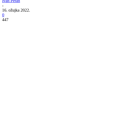
Ivan Peran
-
16. ožujka 2022.
0
447