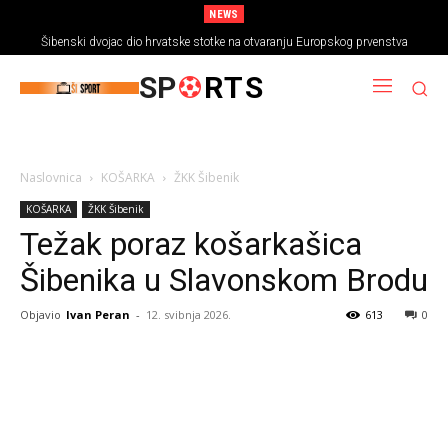
NEWS
Šibenski dvojac dio hrvatske stotke na otvaranju Europskog prvenstva
SP
RTS
Naslovnica
KOŠARKA
ŽKK Šibenik
KOŠARKA
ŽKK Šibenik
Težak poraz košarkašica
Šibenika u Slavonskom Brodu
Objavio
Ivan Peran
-
12. svibnja 2026.
613
0