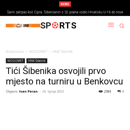
NEWS
Šarin zatrpao koš Cipra: Šibenčanin s 32 poena vodio Hrvatsku U-16 do nove
pobjede
SP
RTS
Naslovnica
NOGOMET
HNK Šibenik
NOGOMET
HNK Šibenik
Tići Šibenika osvojili prvo
mjesto na turniru u Benkovcu
Objavio
Ivan Peran
-
26. lipnja 2023.
2593
0