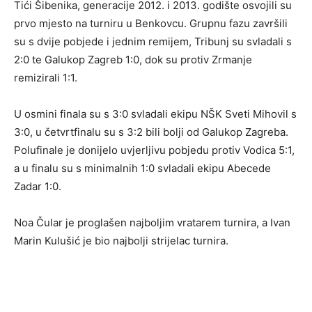
Tići Šibenika, generacije 2012. i 2013. godište osvojili su
prvo mjesto na turniru u Benkovcu. Grupnu fazu završili
su s dvije pobjede i jednim remijem, Tribunj su svladali s
2:0 te Galukop Zagreb 1:0, dok su protiv Zrmanje
remizirali 1:1.
U osmini finala su s 3:0 svladali ekipu NŠK Sveti Mihovil s
3:0, u četvrtfinalu su s 3:2 bili bolji od Galukop Zagreba.
Polufinale je donijelo uvjerljivu pobjedu protiv Vodica 5:1,
a u finalu su s minimalnih 1:0 svladali ekipu Abecede
Zadar 1:0.
Noa Čular je proglašen najboljim vratarem turnira, a Ivan
Marin Kulušić je bio najbolji strijelac turnira.