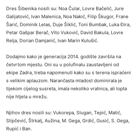
Dres Šibenika nosili su: Noa Čular, Lovre Bačelić, Jure
Galijatović, Ivan Malenica, Noa Nakić, Filip Škugor, Frane
Šarić, Dominik Lelas, Duje Šiklić, Toni Bumbak, Luka Đira,
Petar Gašpar Berač, Vito Vuković, David Bakula, Lovre
Relja, Dorian Damjanić, Ivan Marin Kulušić.
Dodajmo kako je generacija 2014. godište završila na
četvrtom mjestu. Oni su u polufinalu zaustavljeni od
ekipe Zadra, treba napomenuti kako su s terena ispraćeni
s velikim aplauzom. Narančasta mladost dominirala je
tijekom cijelog susreta, imala nekoliko vratnica, ali lopta
nije htjela u mrežu.
Njihov dres nosili su: Vukorepa, Slugan, Tepić, Matić,
Slipčević, Štrkalj, Aužina, M. Gega, Grdić, Gusić, S. Gega,
Rupić i Ban.