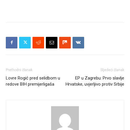
Prethodni članak
Sljedeći članak
Lovre Rogić pred selidbom u
EP u Zagrebu: Prvo slavlje
redove BIH premijerligaša
Hrvatske, uvjerljivo protiv Srbije