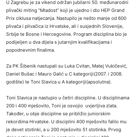
U Zagrebu je za vikend održan jubilarni 50. međunarodni
plivački miting “Mladost” koji je ujedno i dio HEP Grand
Prix ciklusa natjecanja. Nastupilo je nešto manje od 600
plivača i plivačica iz Hrvatske, ali i susjednih Slovenije,
Srbije te Bosne i Hercegovine. Program disciplina bio je
podijeljen u dva dijela s jutarnjim kvalifikacijama i
popodnevnim finalima.
Za PK Šibenik nastupali su Luka Cvitan, Matej Vukičević,
Daniel Bušac i Mauro Galić u C kategoriji(2007. i 2008.
godište) te Toni Slavica u A kategoriji(apsolutna).
Toni Slavica je nastupio u četiri discipline. U disciplinama
200 i 400 mješovito, Toni je osvojio uvjerljiva zlata.
Također, u obje discipline se približio juniorskim
rekordima Hrvatske. U disciplini 400 mješovito falilo mu
je devet stotinki, a u 200 mješovito 51 stotinka. Prvog