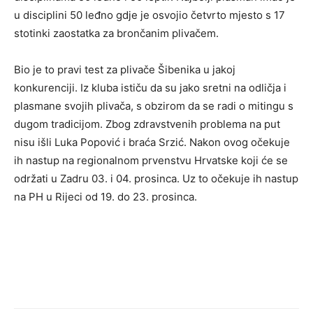
u disciplini 50 leđno gdje je osvojio četvrto mjesto s 17
stotinki zaostatka za brončanim plivačem.
Bio je to pravi test za plivače Šibenika u jakoj
konkurenciji. Iz kluba ističu da su jako sretni na odličja i
plasmane svojih plivača, s obzirom da se radi o mitingu s
dugom tradicijom. Zbog zdravstvenih problema na put
nisu išli Luka Popović i braća Srzić. Nakon ovog očekuje
ih nastup na regionalnom prvenstvu Hrvatske koji će se
održati u Zadru 03. i 04. prosinca. Uz to očekuje ih nastup
na PH u Rijeci od 19. do 23. prosinca.