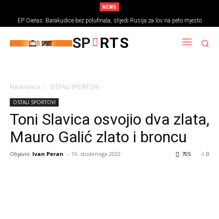
NEWS
EP Oieras: Barakudice bez polufinala, slijedi Rusija za lov na peto mjesto
SP
RTS
Naslovnica
OSTALI SPORTOVI
OSTALI SPORTOVI
Toni Slavica osvojio dva zlata,
Mauro Galić zlato i broncu
Objavio
Ivan Peran
-
15. studenoga 2022.
705
0