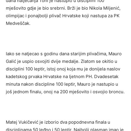
dana natjecanja Toni je nastupio u disciplini 100
mješovito gdje je bio srebrni. Brži je bio Nikola Miljenić,
olimpijac i ponajbolji plivač Hrvatske koji nastupa za PK
Medveščak.
Iako se natjecao s godinu dana starijim plivačima, Mauro
Galić je uspio osvojiti dvije medalje. Zlatom se okitio u
disciplini 100 leptir, istoj onoj koja mu je donijela naslov
kadetskog prvaka Hrvatske na ljetnom PH. Dvadesetak
minuta nakon discipline 100 leptir, Mauro je nastupio u
još jednom finalu, onoj na 200 mješovito i osvojio broncu.
Matej Vukičević je izborio dva popodnevna finala u
disciplinama 50 leđno i 50 leptir. Najbolji plasman imao je