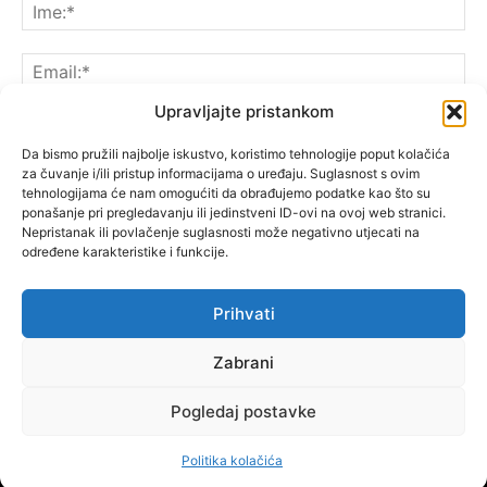
Upravljajte pristankom
Da bismo pružili najbolje iskustvo, koristimo tehnologije poput kolačića
za čuvanje i/ili pristup informacijama o uređaju. Suglasnost s ovim
Spremite moje ime, e-poštu i web-lokaciju u ovom
tehnologijama će nam omogućiti da obrađujemo podatke kao što su
pregledniku sljedeći put kada komentarirate.
ponašanje pri pregledavanju ili jedinstveni ID-ovi na ovoj web stranici.
Nepristanak ili povlačenje suglasnosti može negativno utjecati na
određene karakteristike i funkcije.
Prihvati
Zabrani
Pogledaj postavke
Politika kolačića
© Copyright