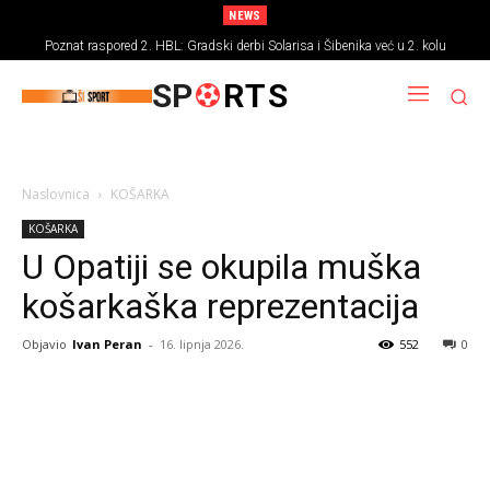
NEWS
Poznat raspored 2. HBL: Gradski derbi Solarisa i Šibenika već u 2. kolu
SP
RTS
Naslovnica
KOŠARKA
KOŠARKA
U Opatiji se okupila muška
košarkaška reprezentacija
Objavio
Ivan Peran
-
16. lipnja 2026.
552
0