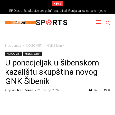
NEWS
EP Oieras: Barakudice bez polufinala, slijedi Rusija za lov na peto mjesto
SP
RTS
Naslovnica
NOGOMET
HNK Šibenik
NOGOMET
HNK Šibenik
U ponedjeljak u šibenskom
kazalištu skupština novog
GNK Šibenik
Objavio
Ivan Peran
-
21. svibnja 2026.
963
0