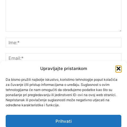
Upravljajte pristankom
Da bismo pružili najbolje iskustvo, koristimo tehnologije poput kolačića
za čuvanje i/ili pristup informacijama o uređaju. Suglasnost s ovim
Spremite moje ime, e-poštu i web-lokaciju u ovom
tehnologijama će nam omogućiti da obrađujemo podatke kao što su
pregledniku sljedeći put kada komentarirate.
ponašanje pri pregledavanju ili jedinstveni ID-ovi na ovoj web stranici.
Nepristanak ili povlačenje suglasnosti može negativno utjecati na
određene karakteristike i funkcije.
Prihvati