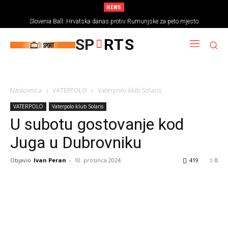
NEWS
Slovenia Ball: Hrvatska danas protiv Rumunjske za peto mjesto
SP
RTS
Naslovnica
VATERPOLO
Vaterpolo klub Solaris
VATERPOLO
Vaterpolo klub Solaris
U subotu gostovanje kod
Juga u Dubrovniku
Objavio
Ivan Peran
-
10. prosinca 2024.
419
0