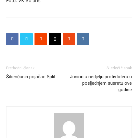
Foto: VK Solaris
Prethodni članak
Sljedeći članak
Šibenčanin pojačao Split
Juniori u nedjelju protiv lidera u
posljednjem susretu ove
godine