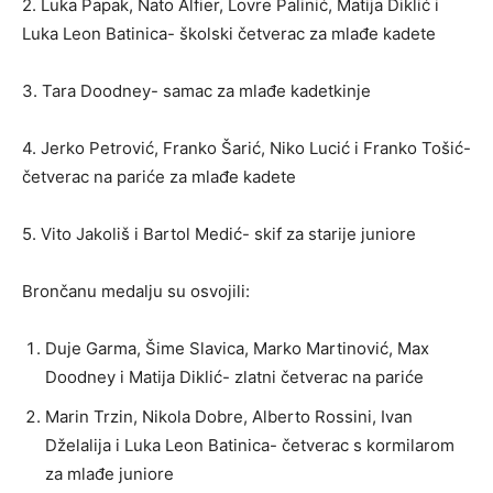
2. Luka Papak, Nato Alfier, Lovre Palinić, Matija Diklić i
Luka Leon Batinica- školski četverac za mlađe kadete
3. Tara Doodney- samac za mlađe kadetkinje
4. Jerko Petrović, Franko Šarić, Niko Lucić i Franko Tošić-
četverac na pariće za mlađe kadete
5. Vito Jakoliš i Bartol Medić- skif za starije juniore
Brončanu medalju su osvojili:
Duje Garma, Šime Slavica, Marko Martinović, Max
Doodney i Matija Diklić- zlatni četverac na pariće
Marin Trzin, Nikola Dobre, Alberto Rossini, Ivan
Dželalija i Luka Leon Batinica- četverac s kormilarom
za mlađe juniore