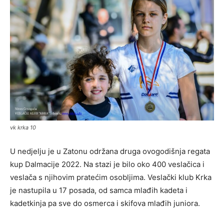
vk krka 10
U nedjelju je u Zatonu održana druga ovogodišnja regata
kup Dalmacije 2022. Na stazi je bilo oko 400 veslačica i
veslača s njihovim pratećim osobljima. Veslački klub Krka
je nastupila u 17 posada, od samca mlađih kadeta i
kadetkinja pa sve do osmerca i skifova mlađih juniora.