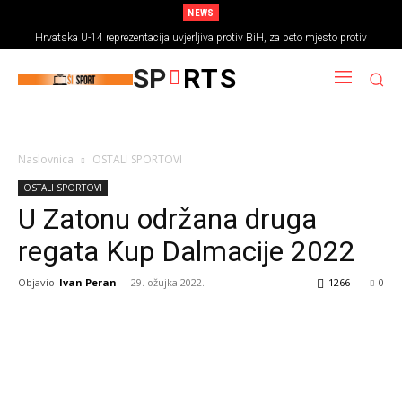
NEWS
Hrvatska U-14 reprezentacija uvjerljiva protiv BiH, za peto mjesto protiv
Rumunjske
SP
RTS
Naslovnica
OSTALI SPORTOVI
OSTALI SPORTOVI
U Zatonu održana druga
regata Kup Dalmacije 2022
Objavio
Ivan Peran
-
29. ožujka 2022.
1266
0