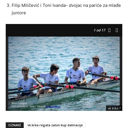
Filip Miličević i Toni Ivanda- dvojac na pariće za mlađe
juniore
1
od 17
vk krka 1
OZNAKE
vk krka regata zaton kup dalmacije