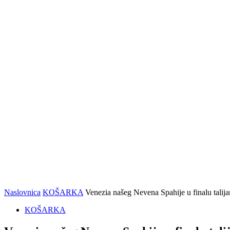
stiže
spektakl
sportova
snage i
kalistenike
Naslovnica
KOŠARKA
Venezia našeg Nevena Spahije u finalu talij
KOŠARKA