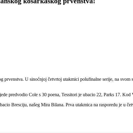
ijanskog košarkaškog prvenstva!
og prvenstva. U sinoćnjoj četvrtoj utakmici polufinalne serije, na svom
objede predvodio Cole s 30 poena, Tessitori je ubacio 22, Parks 17. K
izbacio Bresciju, našeg Mira Bilana. Prva utakmica na rasporedu je u če