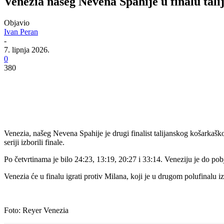
Venezia našeg Nevena Spahije u finalu tal
Objavio
Ivan Peran
-
7. lipnja 2026.
0
380
Venezia, našeg Nevena Spahije je drugi finalist talijanskog košarkašk
seriji izborili finale.
Po četvrtinama je bilo 24:23, 13:19, 20:27 i 33:14. Veneziju je do p
Venezia će u finalu igrati protiv Milana, koji je u drugom polufinalu 
Foto: Reyer Venezia