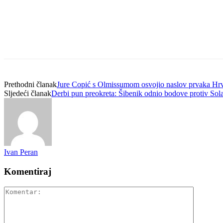
Prethodni članak
Jure Copić s Olmissumom osvojio naslov prvaka Hrv
Sljedeći članak
Derbi pun preokreta: Šibenik odnio bodove protiv Sola
Ivan Peran
Komentiraj