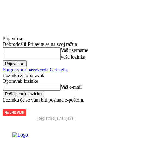
Prijaviti se
Dobrodošli! Prijavite se na svoj račun
Vaš username
vaša lozinka
Forgot your password? Get help
Lozinka za oporavak
Oporavak lozinke
Vaš e-mail
Lozinka će se vam biti poslana e-poštom.
NAJNOVIJE
Brodarica
Registracija / Prijava
postaje
arena
snage: