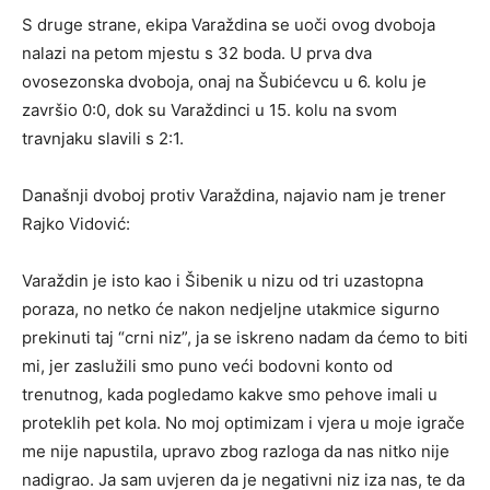
S druge strane, ekipa Varaždina se uoči ovog dvoboja
nalazi na petom mjestu s 32 boda. U prva dva
ovosezonska dvoboja, onaj na Šubićevcu u 6. kolu je
završio 0:0, dok su Varaždinci u 15. kolu na svom
travnjaku slavili s 2:1.
Današnji dvoboj protiv Varaždina, najavio nam je trener
Rajko Vidović:
Varaždin je isto kao i Šibenik u nizu od tri uzastopna
poraza, no netko će nakon nedjeljne utakmice sigurno
prekinuti taj “crni niz”, ja se iskreno nadam da ćemo to biti
mi, jer zaslužili smo puno veći bodovni konto od
trenutnog, kada pogledamo kakve smo pehove imali u
proteklih pet kola. No moj optimizam i vjera u moje igrače
me nije napustila, upravo zbog razloga da nas nitko nije
nadigrao. Ja sam uvjeren da je negativni niz iza nas, te da