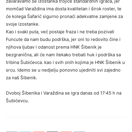
zavaravamo se izostanka trojice standardnih igrača, jer
momčad Varaždina ima dosta kvalitetan i širok roster, te
će kolega Šafarić sigurno pronaći adekvatne zamjene za
svoje izostanke.
Kao i svaki puta, već postaje fraza i ne treba pozivati
Funcute da nam budu podrška, jer oni to redovito čine i
njihova ljubav i odanost prema HNK Šibenik je
bezgranična, ali će nam itekako trebati huk i podrška sa
tribina Šubićevca. kao i svih onih kojima je HNK Šibenik u
srcu. Idemo se u nedjelju ponovno ujediniti svi zajedno
za naš Šibenik.
Dvoboj Šibenika i Varaždina se igra danas od 17:45 h na
Šubićevcu.