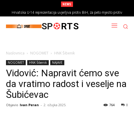
NEWS
Hrvatska U-14 reprezentacija uvjerljiva protiv BiH, za peto mjesto protiv
Rumunjske
SP
RTS
Naslovnica
NOGOMET
HNK Šibenik
NOGOMET
HNK Šibenik
NAJAVE
Vidović: Napravit ćemo sve
da vratimo radost i veselje na
Šubićevac
Objavio
Ivan Peran
-
2. ožujka 2025.
764
0