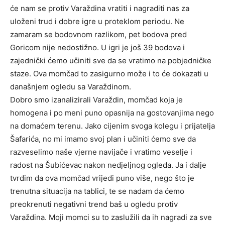
će nam se protiv Varaždina vratiti i nagraditi nas za
uloženi trud i dobre igre u proteklom periodu. Ne
zamaram se bodovnom razlikom, pet bodova pred
Goricom nije nedostižno. U igri je još 39 bodova i
zajednički ćemo učiniti sve da se vratimo na pobjedničke
staze. Ova momčad to zasigurno može i to će dokazati u
današnjem ogledu sa Varaždinom.
Dobro smo izanalizirali Varaždin, momčad koja je
homogena i po meni puno opasnija na gostovanjima nego
na domaćem terenu. Jako cijenim svoga kolegu i prijatelja
Šafarića, no mi imamo svoj plan i učiniti ćemo sve da
razveselimo naše vjerne navijače i vratimo veselje i
radost na Šubićevac nakon nedjeljnog ogleda. Ja i dalje
tvrdim da ova momčad vrijedi puno više, nego što je
trenutna situacija na tablici, te se nadam da ćemo
preokrenuti negativni trend baš u ogledu protiv
Varaždina. Moji momci su to zaslužili da ih nagradi za sve