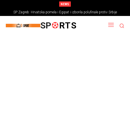
NEWS
SP Zagreb: Hrvatska pomela i Egipat i izborila polufinale protiv Srbije
SP
RTS