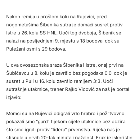
Nakon remija u prošlom kolu na Rujevici, pred
nogometašima Šibenika sutra je domaći susret protiv
Istre u 26. kolu SS HNL. Uoči tog dvoboja, Šibenik se
nalazi na posljednjem 9. mjestu s 18 bodova, dok su
Puležani osmi s 29 bodova.
U dva ovosezonska sraza Šibenika i Istre, onaj prvi na
Šubićevcu u 8. kolu je završio bez pogodaka 0:0, dok je
susret u Puli u 16. kolu završio remijem 3:3. Uoči
sutrašnje utakmice, trener Rajko Vidović za naš je portal
izjavio:
Momci su na Rujevici odigrali vrlo hrabro i požrtvovno,
pokazali smo “gard” tijekom cijele utakmice bez obzira
što smo igrali protiv “lidera” prvenstva. Rijeka nas je
stisnula u prvih 20-tak minuta i nažalost, Fruk je iskoristio