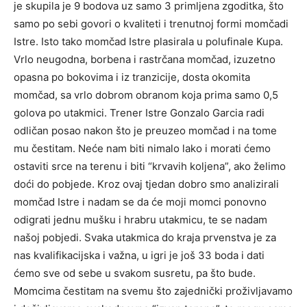
je skupila je 9 bodova uz samo 3 primljena zgoditka, što
samo po sebi govori o kvaliteti i trenutnoj formi momčadi
Istre. Isto tako momčad Istre plasirala u polufinale Kupa.
Vrlo neugodna, borbena i rastrčana momčad, izuzetno
opasna po bokovima i iz tranzicije, dosta okomita
momčad, sa vrlo dobrom obranom koja prima samo 0,5
golova po utakmici. Trener Istre Gonzalo Garcia radi
odličan posao nakon što je preuzeo momčad i na tome
mu čestitam. Neće nam biti nimalo lako i morati ćemo
ostaviti srce na terenu i biti “krvavih koljena”, ako želimo
doći do pobjede. Kroz ovaj tjedan dobro smo analizirali
momčad Istre i nadam se da će moji momci ponovno
odigrati jednu mušku i hrabru utakmicu, te se nadam
našoj pobjedi. Svaka utakmica do kraja prvenstva je za
nas kvalifikacijska i važna, u igri je još 33 boda i dati
ćemo sve od sebe u svakom susretu, pa što bude.
Momcima čestitam na svemu što zajednički proživljavamo