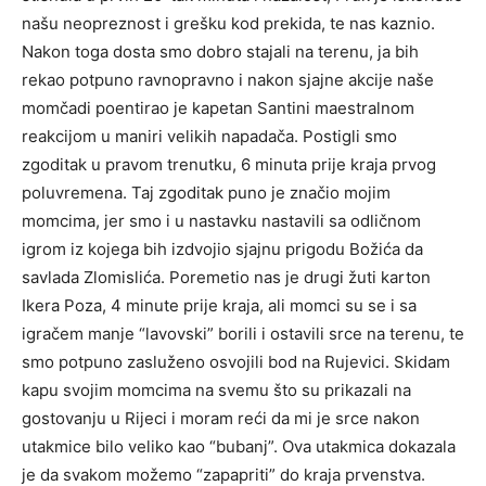
našu neopreznost i grešku kod prekida, te nas kaznio.
Nakon toga dosta smo dobro stajali na terenu, ja bih
rekao potpuno ravnopravno i nakon sjajne akcije naše
momčadi poentirao je kapetan Santini maestralnom
reakcijom u maniri velikih napadača. Postigli smo
zgoditak u pravom trenutku, 6 minuta prije kraja prvog
poluvremena. Taj zgoditak puno je značio mojim
momcima, jer smo i u nastavku nastavili sa odličnom
igrom iz kojega bih izdvojio sjajnu prigodu Božića da
savlada Zlomislića. Poremetio nas je drugi žuti karton
Ikera Poza, 4 minute prije kraja, ali momci su se i sa
igračem manje “lavovski” borili i ostavili srce na terenu, te
smo potpuno zasluženo osvojili bod na Rujevici. Skidam
kapu svojim momcima na svemu što su prikazali na
gostovanju u Rijeci i moram reći da mi je srce nakon
utakmice bilo veliko kao “bubanj”. Ova utakmica dokazala
je da svakom možemo “zapapriti” do kraja prvenstva.