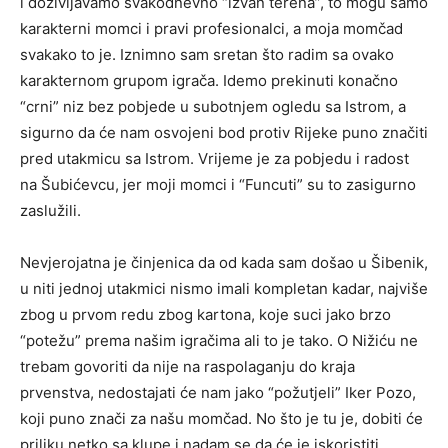
i doživljavamo svakodnevno “izvan terena”, to mogu samo
karakterni momci i pravi profesionalci, a moja momčad
svakako to je. Iznimno sam sretan što radim sa ovako
karakternom grupom igrača. Idemo prekinuti konačno
“crni” niz bez pobjede u subotnjem ogledu sa Istrom, a
sigurno da će nam osvojeni bod protiv Rijeke puno značiti
pred utakmicu sa Istrom. Vrijeme je za pobjedu i radost
na Šubićevcu, jer moji momci i “Funcuti” su to zasigurno
zaslužili.
Nevjerojatna je činjenica da od kada sam došao u Šibenik,
u niti jednoj utakmici nismo imali kompletan kadar, najviše
zbog u prvom redu zbog kartona, koje suci jako brzo
“potežu” prema našim igračima ali to je tako. O Nižiću ne
trebam govoriti da nije na raspolaganju do kraja
prvenstva, nedostajati će nam jako “požutjeli” Iker Pozo,
koji puno znači za našu momčad. No što je tu je, dobiti će
priliku netko sa klupe i nadam se da će je iskoristiti.