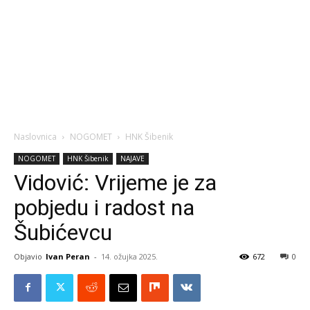
Naslovnica
NOGOMET
HNK Šibenik
NOGOMET
HNK Šibenik
NAJAVE
Vidović: Vrijeme je za
pobjedu i radost na
Šubićevcu
Objavio
Ivan Peran
-
14. ožujka 2025.
672
0