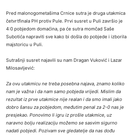
Pred malonogometašima Crnice sutra je druga utakmica
četvrtfinala PH protiv Pule. Prvi susret u Puli završio je
4:0 pobjedom domaćina, pa će sutra momčad Saše
Subotića napraviti sve kako bi došla do pobjede i izborila
majstoricu u Puli.
Sutrašnji susret najavili su nam Dragan Vuković i Lazar
Milosavljević:
Za ovu utakmicu ne treba posebna najava, znamo koliko
nam je važna i da nam samo pobjeda vrijedi. Mislim da
rezultat iz prve utakmice nije realan i da smo imali jako
dobro šansu za pobjedom, međutim penal za 2-0 nas je
presjekao. Ponovimo li igru iz prošle utakmice, uz
naravno bolju realizaciju možemo se sasvim sigurno
nadati pobjedi. Pozivam sve gledatelje da nas dođu