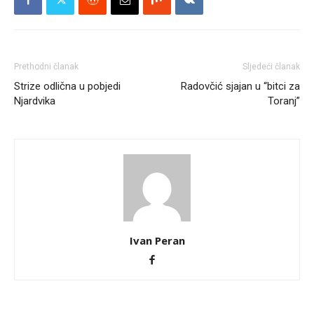
Prethodni članak
Sljedeći članak
Strize odlična u pobjedi
Radovčić sjajan u “bitci za
Njardvika
Toranj”
Ivan Peran