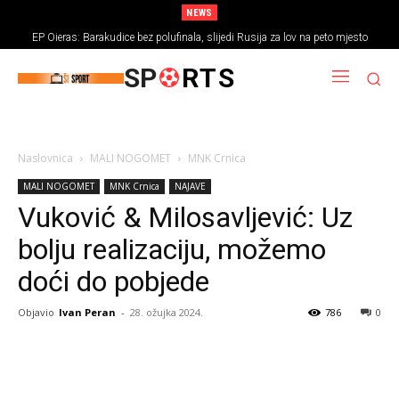
NEWS
EP Oieras: Barakudice bez polufinala, slijedi Rusija za lov na peto mjesto
SP
RTS
Naslovnica
MALI NOGOMET
MNK Crnica
MALI NOGOMET
MNK Crnica
NAJAVE
Vuković & Milosavljević: Uz
bolju realizaciju, možemo
doći do pobjede
Objavio
Ivan Peran
-
28. ožujka 2024.
786
0