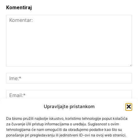
Komentiraj
Upravljajte pristankom
Da bismo pružili najbolje iskustvo, koristimo tehnologije poput kolačića
za čuvanje i/ili pristup informacijama o uređaju. Suglasnost s ovim
Spremite moje ime, e-poštu i web-lokaciju u ovom
tehnologijama će nam omogućiti da obrađujemo podatke kao što su
pregledniku sljedeći put kada komentarirate.
ponašanje pri pregledavanju ili jedinstveni ID-ovi na ovoj web stranici.