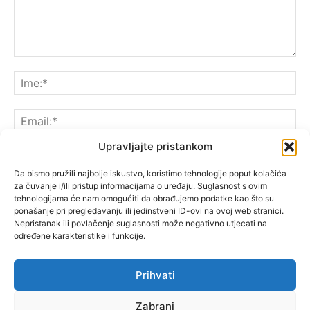
Upravljajte pristankom
Da bismo pružili najbolje iskustvo, koristimo tehnologije poput kolačića
za čuvanje i/ili pristup informacijama o uređaju. Suglasnost s ovim
Spremite moje ime, e-poštu i web-lokaciju u ovom
tehnologijama će nam omogućiti da obrađujemo podatke kao što su
pregledniku sljedeći put kada komentarirate.
ponašanje pri pregledavanju ili jedinstveni ID-ovi na ovoj web stranici.
Nepristanak ili povlačenje suglasnosti može negativno utjecati na
određene karakteristike i funkcije.
Prihvati
Zabrani