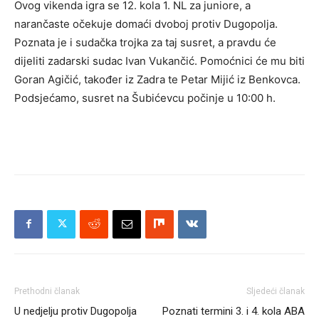
Ovog vikenda igra se 12. kola 1. NL za juniore, a
narančaste očekuje domaći dvoboj protiv Dugopolja.
Poznata je i sudačka trojka za taj susret, a pravdu će
dijeliti zadarski sudac Ivan Vukančić. Pomoćnici će mu biti
Goran Agičić, također iz Zadra te Petar Mijić iz Benkovca.
Podsjećamo, susret na Šubićevcu počinje u 10:00 h.
Prethodni članak
Sljedeći članak
U nedjelju protiv Dugopolja
Poznati termini 3. i 4. kola ABA