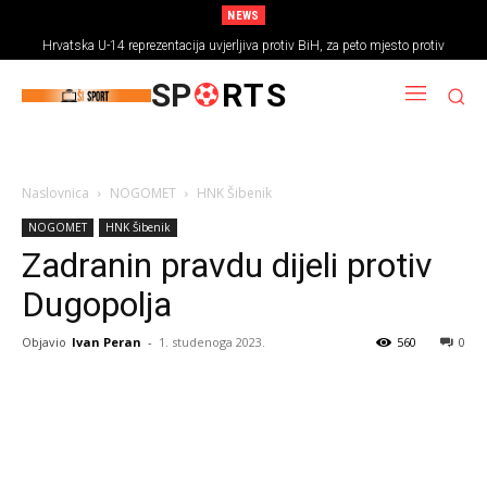
NEWS
Hrvatska U-14 reprezentacija uvjerljiva protiv BiH, za peto mjesto protiv
Rumunjske
SP
RTS
Naslovnica
NOGOMET
HNK Šibenik
NOGOMET
HNK Šibenik
Zadranin pravdu dijeli protiv
Dugopolja
Objavio
Ivan Peran
-
1. studenoga 2023.
560
0