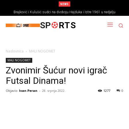
NEWS
Brajković i Kulušić sudci na dvoboju Hajduka i Istre 1961 u nedjelju
SP
RTS
Naslovnica
MALI NOGOMET
MALI NOGOMET
Zvonimir Šućur novi igrač
Futsal Dinama!
Objavio
Ivan Peran
-
28. srpnja 2022.
1277
0