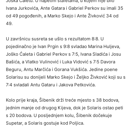
Joška Ćaletu. U napetim štafetama, u kojem nije bilo
Ivana Jurkovića, Ante Gatara i Gabriel Perkov su imali 35
od 49 pogođenih, a Marko Skejo i Ante Živković 34 od
49.
U završnicu susreta se ušlo s rezultatom 8:8. U
pojedinačno je Ivan Prgin s 9:8 svladao Marina Huljeva,
Joško Ćaleta i Gabriel Perkov s 7:5, Ivana Sladića i Josu
Bašića, a Vlatko Vulinović i Luka Vidović s 7:5 Davora
Beguru, Antu Marčića i Gorana Vukšića. Jedine poene
Solarisu su donijeli Marko Skejo i Željko Živković koji su s
7:4 svladali Antu Gataru i Jakova Petkovića.
Kolo prije kraja, Šibenik drži treće mjesto s 38 bodova,
jednim manje od drugog Kijeva, dok je Solaris ostao peti
s 20 bodova. U posljednjem kolu, Šibenik dočekuje
Supetar, a Solaris gostuje kod Poljica.