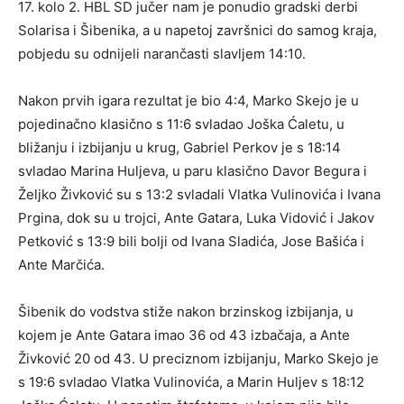
17. kolo 2. HBL SD jučer nam je ponudio gradski derbi
Solarisa i Šibenika, a u napetoj završnici do samog kraja,
pobjedu su odnijeli narančasti slavljem 14:10.
Nakon prvih igara rezultat je bio 4:4, Marko Skejo je u
pojedinačno klasično s 11:6 svladao Joška Ćaletu, u
bližanju i izbijanju u krug, Gabriel Perkov je s 18:14
svladao Marina Huljeva, u paru klasično Davor Begura i
Željko Živković su s 13:2 svladali Vlatka Vulinovića i Ivana
Prgina, dok su u trojci, Ante Gatara, Luka Vidović i Jakov
Petković s 13:9 bili bolji od Ivana Sladića, Jose Bašića i
Ante Marčića.
Šibenik do vodstva stiže nakon brzinskog izbijanja, u
kojem je Ante Gatara imao 36 od 43 izbačaja, a Ante
Živković 20 od 43. U preciznom izbijanju, Marko Skejo je
s 19:6 svladao Vlatka Vulinovića, a Marin Huljev s 18:12