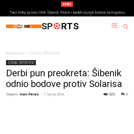
NEWS
Treći trofej za novi GNK Šibenik: Pioniri i kadeti osvojili bronce na Kupresu
SP
RTS
Naslovnica
OSTALI SPORTOVI
OSTALI SPORTOVI
Derbi pun preokreta: Šibenik
odnio bodove protiv Solarisa
Objavio
Ivan Peran
-
7. lipnja 2026.
325
0