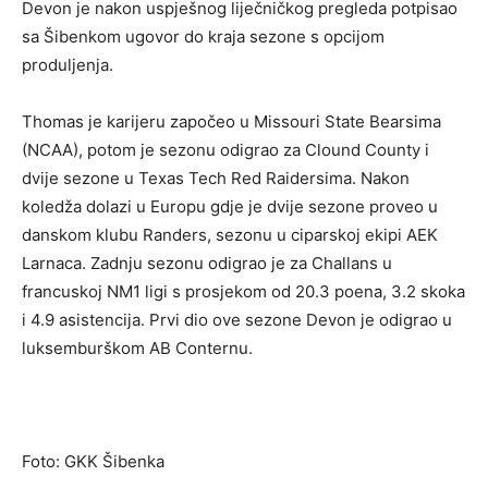
Devon je nakon uspješnog liječničkog pregleda potpisao
sa Šibenkom ugovor do kraja sezone s opcijom
produljenja.
Thomas je karijeru započeo u Missouri State Bearsima
(NCAA), potom je sezonu odigrao za Clound County i
dvije sezone u Texas Tech Red Raidersima. Nakon
koledža dolazi u Europu gdje je dvije sezone proveo u
danskom klubu Randers, sezonu u ciparskoj ekipi AEK
Larnaca. Zadnju sezonu odigrao je za Challans u
francuskoj NM1 ligi s prosjekom od 20.3 poena, 3.2 skoka
i 4.9 asistencija. Prvi dio ove sezone Devon je odigrao u
luksemburškom AB Conternu.
Foto: GKK Šibenka