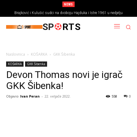
NEWS
Brajković i Kulušić sudci na dvoboju Hajduka i Istre 1961 u nedjelju
SP
RTS
Naslovnica
KOŠARKA
GKK Šibenka
KOŠARKA
GKK Šibenka
Devon Thomas novi je igrač
GKK Šibenka!
Objavio
Ivan Peran
-
22. veljače 2022.
558
0