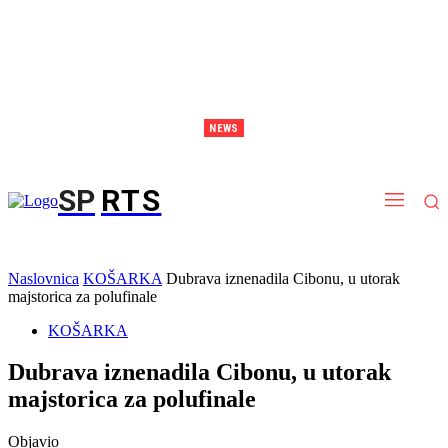
NEWS
EP Stockholm: Debakl juniorki protiv Španjolske, slijedi borba za deveto mjesto
SP
RTS
Naslovnica
KOŠARKA
Dubrava iznenadila Cibonu, u utorak
majstorica za polufinale
KOŠARKA
Dubrava iznenadila Cibonu, u utorak
majstorica za polufinale
Objavio