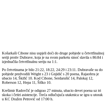
Košarkaši Cibone nisu uspjeli doći do druge pobjede u četvrtfinalnoj
seriji protiv Dubrave, koja je na svom parketu sinoć slavila s 86:84 i
izjednačila četvrtfinalnu seriju na 1:1.
Po četvrtinama je bilo 21:22, 18:22, 24:29 i 23:11. Dubravaše su do
pobjede predvodili Wright s 23 i Gnjidić s 20 poena, Rajaofera je
ubacio 14, Škifić 10. Kod Cibone, Serdarušić 14, Palokaj 12,
Roberson 12, Hepa 11, Šiško 10.
Krešimir Radovčić je odigrao 27 minuta, ubacio devet poena uz tri
skoka i četiri asistencije. Treća odlučujuća utakmica se igra u utorak
u KC Dražen Petrović od 17:00 h.