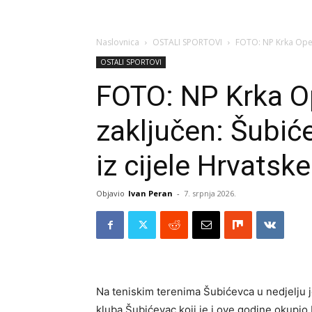
Naslovnica
OSTALI SPORTOVI
FOTO: NP Krka Open
OSTALI SPORTOVI
FOTO: NP Krka O
zaključen: Šubić
iz cijele Hrvatske
Objavio
Ivan Peran
-
7. srpnja 2026.
Na teniskim terenima Šubićevca u nedjelju j
kluba Šubićevac koji je i ove godine okupio b