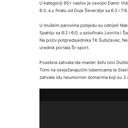
U kategoriji 65+ naslov je osvojio Damir Vido
6:3, a u finalu od Duje Ševerdije sa 6:3 i 7:6.
U muškim parovima pobjedu su odnijeli Nakić 
Spahiju sa 6:2 i 6:0, u polufinalu Lovrića i Šari
Na poziv potpredsjednika TK Šubićevac, Neve
urednik portala ŠI-sport.
Posebna zahvala ide master šefu Ivici Duli
Tomi na osvježavajućim lubenicama te Slaviš
zahvale idu neumornim domarima koji su 3 