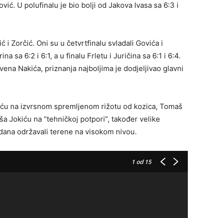
vić. U polufinalu je bio bolji od Jakova Ivasa sa 6:3 i
i Zorčić. Oni su u četvrtfinalu svladali Govića i
na sa 6:2 i 6:1, a u finalu Frletu i Juričina sa 6:1 i 6:4.
na Nakića, priznanja najboljima je dodjeljivao glavni
biću na izvrsnom spremljenom rižotu od kozica, Tomaš
a Jokiću na “tehničkoj potpori”, također velike
dana održavali terene na visokom nivou.
1
od 15