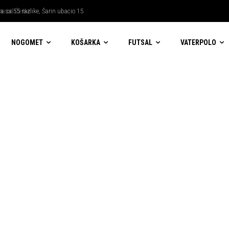
sa 55 razlike, Šarin ubacio 15
NOGOMET
KOŠARKA
FUTSAL
VATERPOLO