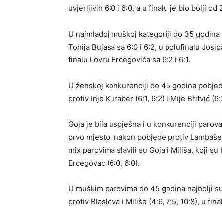
uvjerljivih 6:0 i 6:0, a u finalu je bio bolji od
U najmlađoj muškoj kategoriji do 35 godina s
Tonija Bujasa sa 6:0 i 6:2, u polufinalu Josi
finalu Lovru Ercegovića sa 6:2 i 6:1.
U ženskoj konkurenciji do 45 godina pobjedn
protiv Inje Kuraber (6:1, 6:2) i Mije Britvić (6:
Goja je bila uspješna i u konkurenciji paro
prvo mjesto, nakon pobjede protiv Lambaše i M
mix parovima slavili su Goja i Miliša, koji su 
Ercegovac (6:0, 6:0).
U muškim parovima do 45 godina najbolji su 
protiv Blaslova i Miliše (4:6, 7:5, 10:8), u fin