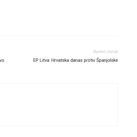
Sljedeći članak
rvo
EP Litva: Hrvatska danas protiv Španjolske