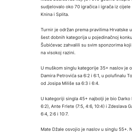
sudjelovalo oko 70 igračica i igrača iz cijele
Knina i Splita.
Turnir je održan prema pravilima Hrvatske un
šest dobnih kategorija u pojedinačnoj konkur
Šubićevac zahvalili su svim sponzorima koji
na visokoj razini.
U muškom singlu kategorije 35+ naslov je osv
Damira Petrovića sa 6:2 i 6:1, u polufinalu Tom
od Josipa Miliše sa 6:3 i 6:4.
U kategoriji singla 45+ najbolji je bio Darko
6:2), Ante Frlete (7:5, 4:6, 10:4) i Zdeslava G
6:4, 2:6 i 10:7.
Mate Džale osvojio je naslov u singlu 55+.