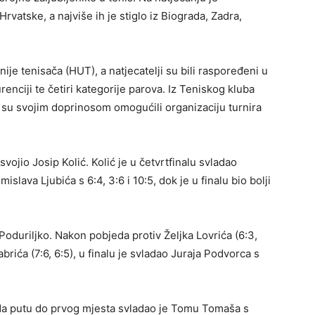
 Hrvatske, a najviše ih je stiglo iz Biograda, Zadra,
ije tenisača (HUT), a natjecatelji su bili raspoređeni u
enciji te četiri kategorije parova. Iz Teniskog kluba
 su svojim doprinosom omogućili organizaciju turnira
ojio Josip Kolić. Kolić je u četvrtfinalu svladao
islava Ljubića s 6:4, 3:6 i 10:5, dok je u finalu bio bolji
 Poduriljko. Nakon pobjeda protiv Željka Lovrića (6:3,
abrića (7:6, 6:5), u finalu je svladao Juraja Podvorca s
 Na putu do prvog mjesta svladao je Tomu Tomaša s