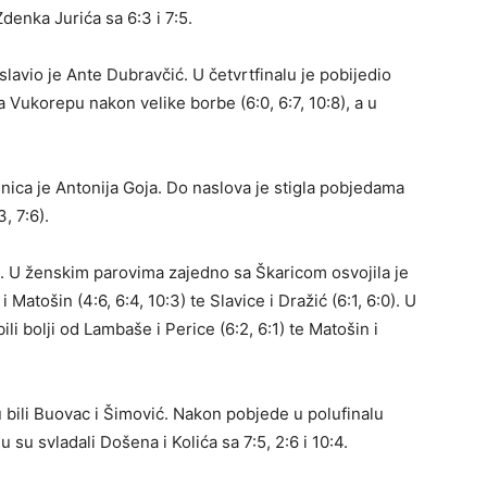
 Zdenka Jurića sa 6:3 i 7:5.
lavio je Ante Dubravčić. U četvrtfinalu je pobijedio
pa Vukorepu nakon velike borbe (6:0, 6:7, 10:8), a u
ica je Antonija Goja. Do naslova je stigla pobjedama
3, 7:6).
va. U ženskim parovima zajedno sa Škaricom osvojila je
atošin (4:6, 6:4, 10:3) te Slavice i Dražić (6:1, 6:0). U
bili bolji od Lambaše i Perice (6:2, 6:1) te Matošin i
bili Buovac i Šimović. Nakon pobjede u polufinalu
alu su svladali Došena i Kolića sa 7:5, 2:6 i 10:4.