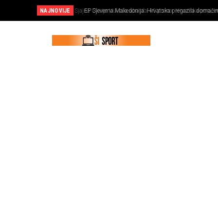
NAJNOVIJE
EP Sjeverna Makedonija: Hrvatska pregazila domaćina 
poena