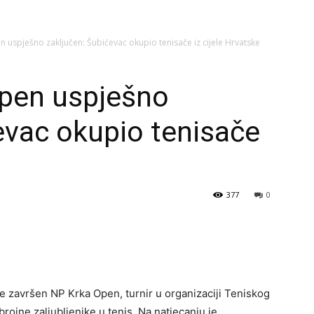
 uspješno zaključen: Šubićevac okupio tenisače iz cijele Hrvatske
pen uspješno
evac okupio tenisače
377
0
e završen NP Krka Open, turnir u organizaciji Teniskog
rojne zaljubljenike u tenis. Na natjecanju je