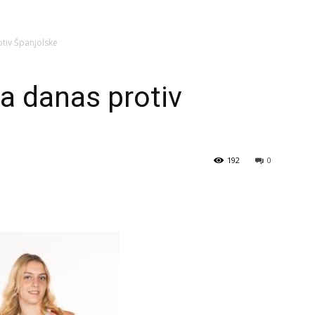
otiv Španjolske
ka danas protiv
192
0