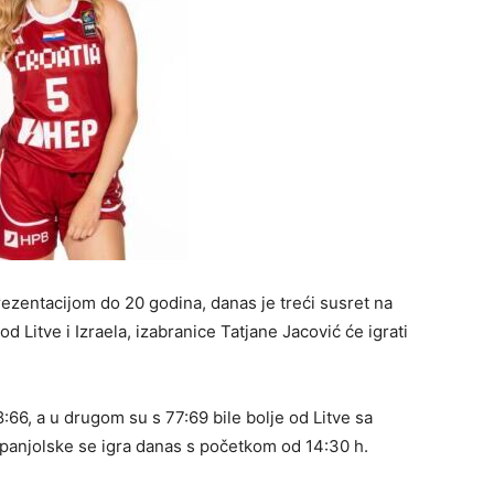
entacijom do 20 godina, danas je treći susret na
 Litve i Izraela, izabranice Tatjane Jacović će igrati
:66, a u drugom su s 77:69 bile bolje od Litve sa
Španjolske se igra danas s početkom od 14:30 h.