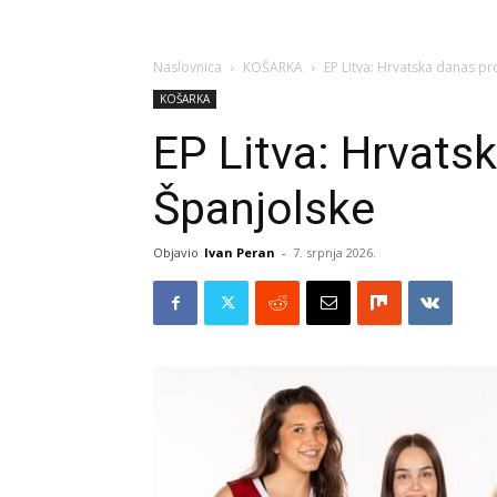
Naslovnica
KOŠARKA
EP Litva: Hrvatska danas pr
KOŠARKA
EP Litva: Hrvats
Španjolske
Objavio
Ivan Peran
-
7. srpnja 2026.