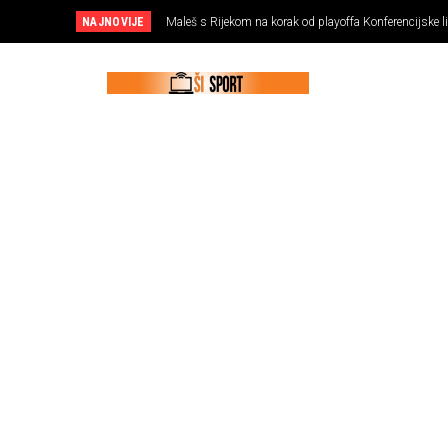
NAJNOVIJE
Maleš s Rijekom na korak od playoffa Konferencijske l