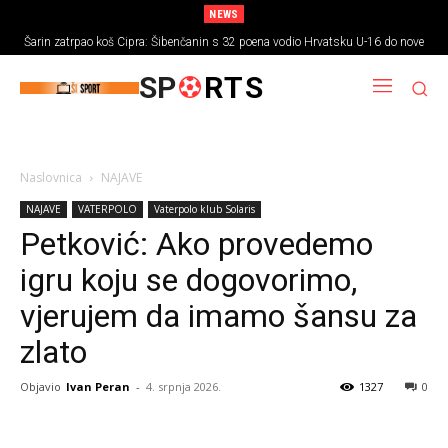
NEWS
Šarin zatrpao koš Cipra: Šibenčanin s 32 poena vodio Hrvatsku U-16 do nove
pobjede
SP
RTS
Naslovnica
NAJAVE
NAJAVE
VATERPOLO
Vaterpolo klub Solaris
Petković: Ako provedemo
igru koju se dogovorimo,
vjerujem da imamo šansu za
zlato
Objavio
Ivan Peran
-
4. srpnja 2026.
1327
0