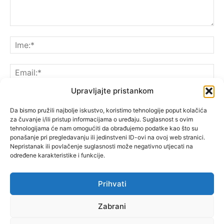
Upravljajte pristankom
Da bismo pružili najbolje iskustvo, koristimo tehnologije poput kolačića
za čuvanje i/ili pristup informacijama o uređaju. Suglasnost s ovim
Spremite moje ime, e-poštu i web-lokaciju u ovom
tehnologijama će nam omogućiti da obrađujemo podatke kao što su
pregledniku sljedeći put kada komentarirate.
ponašanje pri pregledavanju ili jedinstveni ID-ovi na ovoj web stranici.
Nepristanak ili povlačenje suglasnosti može negativno utjecati na
određene karakteristike i funkcije.
Prihvati
Zabrani