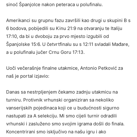
sinoć Španjolce nakon peteraca u polufinalu.
Amerikanci su grupnu fazu završili kao drugi u skupini B s
6 bodova, pobijedili su Kinu 21:9 na otvaranju te Italiju
17:10, da bi u dvoboju za prvo mjesto izgubili od
Španjolske 15:6. U četvrtfinalu su s 12:11 svladali Mađare,
a u polufinalu jučer Crnu Goru 17:13.
Uoči večerašnje finalne utakmice, Antonio Petković za
naš je portal izjavio:
Danas sa nestrpljenjem čekamo zadnju utakmicu na
turniru. Protivnik vrhunski organiziran sa nekoliko
vanserijskih pojedinaca koji ce u budućnosti sigurno
nastupati za A selekciju. Mi smo cijeli turnir odradili
vrhunski i zasluženo smo svojim igrama došli do finala.
Koncentrirani smo isključivo na našu igru i ako