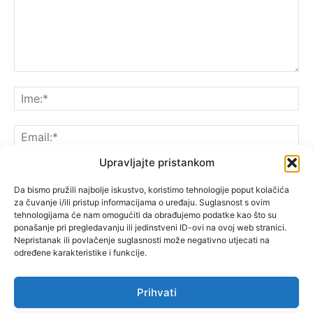
Upravljajte pristankom
Da bismo pružili najbolje iskustvo, koristimo tehnologije poput kolačića
za čuvanje i/ili pristup informacijama o uređaju. Suglasnost s ovim
Spremite moje ime, e-poštu i web-lokaciju u ovom
tehnologijama će nam omogućiti da obrađujemo podatke kao što su
pregledniku sljedeći put kada komentarirate.
ponašanje pri pregledavanju ili jedinstveni ID-ovi na ovoj web stranici.
Nepristanak ili povlačenje suglasnosti može negativno utjecati na
određene karakteristike i funkcije.
Prihvati