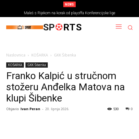
NEWS
Maleš s Rijekom na korak od playoffa Konferencijske lige
SP
RTS
Naslovnica
KOŠARKA
GKK Šibenka
KOŠARKA
GKK Šibenka
Franko Kalpić u stručnom
stožeru Anđelka Matova na
klupi Šibenke
Objavio
Ivan Peran
-
20. lipnja 2026.
530
0