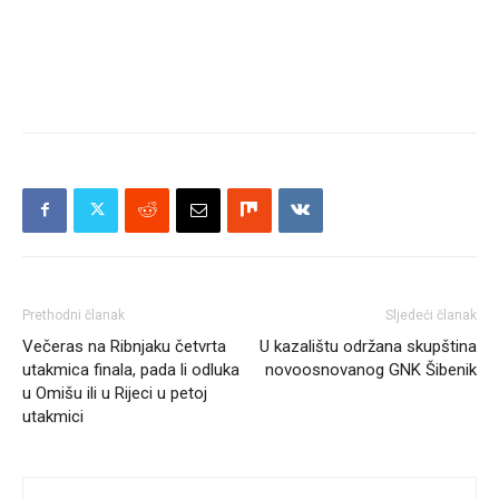
Prethodni članak
Sljedeći članak
Večeras na Ribnjaku četvrta
U kazalištu održana skupština
utakmica finala, pada li odluka
novoosnovanog GNK Šibenik
u Omišu ili u Rijeci u petoj
utakmici