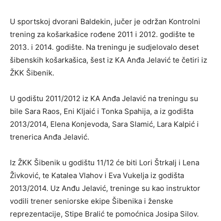
U sportskoj dvorani Baldekin, jučer je održan Kontrolni
trening za košarkašice rođene 2011 i 2012. godište te
2013. i 2014. godište. Na treningu je sudjelovalo deset
šibenskih košarkašica, šest iz KA Anđa Jelavić te četiri iz
ŽKK Šibenik.
U godištu 2011/2012 iz KA Anđa Jelavić na treningu su
bile Sara Raos, Eni Kljaić i Tonka Spahija, a iz godišta
2013/2014, Elena Konjevoda, Sara Slamić, Lara Kalpić i
trenerica Anđa Jelavić.
Iz ŽKK Šibenik u godištu 11/12 će biti Lori Štrkalj i Lena
Živković, te Katalea Vlahov i Eva Vukelja iz godišta
2013/2014. Uz Anđu Jelavić, treninge su kao instruktor
vodili trener seniorske ekipe Šibenika i ženske
reprezentacije, Stipe Bralić te pomoćnica Josipa Silov.