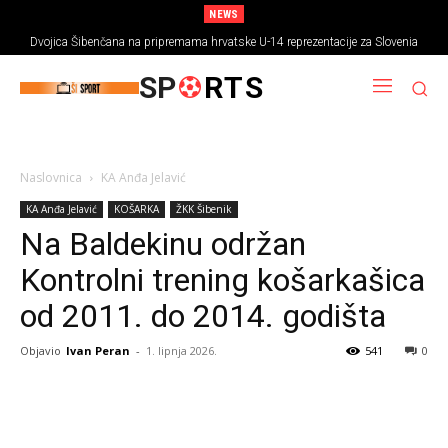
NEWS
Dvojica Šibenčana na pripremama hrvatske U-14 reprezentacije za Slovenia
Ball 2026
SP
RTS
Naslovnica
KA Anđa Jelavić
KA Anđa Jelavić
KOŠARKA
ŽKK Šibenik
Na Baldekinu održan
Kontrolni trening košarkašica
od 2011. do 2014. godišta
Objavio
Ivan Peran
-
1. lipnja 2026.
541
0