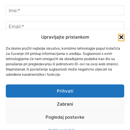
Upravljajte pristankom
Da bismo pružili najbolje iskustvo, koristimo tehnologije poput kolačića
za čuvanje i/ili pristup informacijama o uređaju. Suglasnost s ovim
Spremite moje ime, e-poštu i web-lokaciju u ovom
tehnologijama će nam omogućiti da obrađujemo podatke kao što su
pregledniku sljedeći put kada komentarirate.
ponašanje pri pregledavanju ili jedinstveni ID-ovi na ovoj web stranici.
Nepristanak ili povlačenje suglasnosti može negativno utjecati na
određene karakteristike i funkcije.
Prihvati
Zabrani
Pogledaj postavke