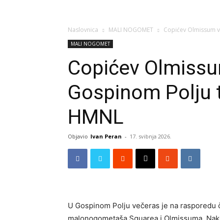
Naslovnica
MALI NOGOMET
Copićev Olmissum v
MALI NOGOMET
Copićev Olmissu
Gospinom Polju t
HMNL
Objavio
Ivan Peran
-
17. svibnja 2026.
U Gospinom Polju večeras je na rasporedu č
malonogometaša Squarea i Olmissuma. Nako