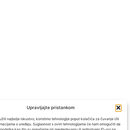
Upravljajte pristankom
žili najbolje iskustvo, koristimo tehnologije poput kolačića za čuvanje i/ili
ormacijama o uređaju. Suglasnost s ovim tehnologijama će nam omogućiti da
odatke kao što su ponašanje pri pregledavanju ili jedinstveni ID-ovi na