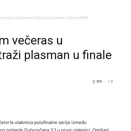
ečeras u Gospinom Polju traži plasman u finale HMNL
m večeras u
raži plasman u finale
306
0
etvrta utakmica polufinalne serije između
n pobjede Dubrovčana 2:1 u prvoj utakmici, Omišani