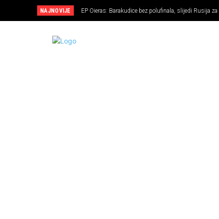
NAJNOVIJE
EP Oieras: Barakudice bez polufinala, slijedi Rusija za