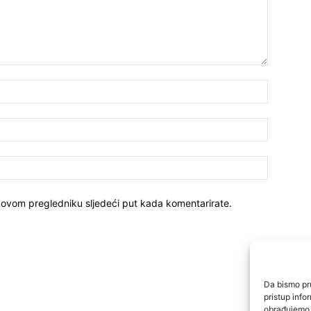
 ovom pregledniku sljedeći put kada komentarirate.
Da bismo pru
pristup inf
obrađujemo p