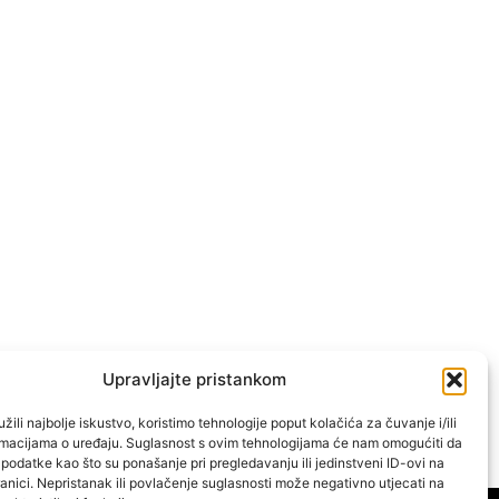
Upravljajte pristankom
žili najbolje iskustvo, koristimo tehnologije poput kolačića za čuvanje i/ili
ormacijama o uređaju. Suglasnost s ovim tehnologijama će nam omogućiti da
odatke kao što su ponašanje pri pregledavanju ili jedinstveni ID-ovi na
anici. Nepristanak ili povlačenje suglasnosti može negativno utjecati na