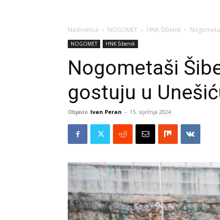
Naslovnica
NOGOMET
HNK Šibenik
Nogometaši
NOGOMET
HNK Šibenik
Nogometaši Šiben
gostuju u Unešić
Objavio
Ivan Peran
-
15. siječnja 2024.