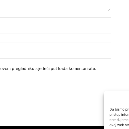
 ovom pregledniku sljedeći put kada komentarirate.
Da bismo pru
pristup inf
obrađujemo p
ovoj web str