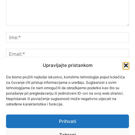
Upravljajte pristankom
Da bismo pružili najbolje iskustvo, koristimo tehnologije poput kolačića
za čuvanje i/ili pristup informacijama o uređaju. Suglasnost s ovim
Spremite moje ime, e-poštu i web-lokaciju u ovom
tehnologijama će nam omogućiti da obrađujemo podatke kao što su
pregledniku sljedeći put kada komentarirate.
ponašanje pri pregledavanju ili jedinstveni ID-ovi na ovoj web stranici.
Nepristanak ili povlačenje suglasnosti može negativno utjecati na
određene karakteristike i funkcije.
Prihvati
Zabrani