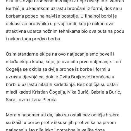
okitila s dvije brončane medalje iz obje discipline. Vedran
Berbić je u kadetkom uzrastu brončani iz formi, dok se u
borbama popeo na najviše postolje. U finalnoj borbi je
deklasirao protivnika u prvoj rundi, koji je nakon dva
atraktivna udarca nožnim tehnikama bio dva puta na podu
i nakon toga predao borbu.
Osim standarne ekipe na ovo natjecanje smo poveli i
mlađu ekipu kluba, kojoj je ovo bilo prvo natjecanje. Lori
Čogelja se okitila sa dvije bronce iz borbe i formi u
uzrastu djevojčica, dok je Cvita Brajković brončana u
borbi u uzrastu mlađih kadetkinja. Bez odličja su ostali
mlađi kadeti Kristian Čogelja, Nika Burić, Gabriela Burić,
Sara Lovro i Lana Plenča.
Moram napomenuti da, iako su ostali bez odličja hrabro
su izašli u borbe protiv iskusnijih protivnika na prvom
natjecanju što nije lako i potrebna je velika doza