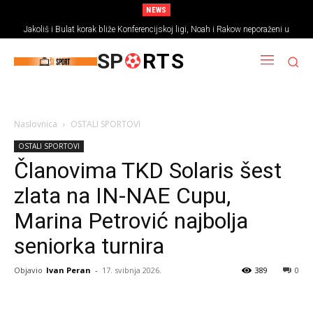
NEWS
Jakoliš i Bulat korak bliže Konferencijskoj ligi, Noah i Rakow neporaženi u
prvim utakmicama
SP
RTS
Naslovnica
OSTALI SPORTOVI
OSTALI SPORTOVI
Članovima TKD Solaris šest
zlata na IN-NAE Cupu,
Marina Petrović najbolja
seniorka turnira
Objavio
Ivan Peran
-
17. svibnja 2026.
389
0