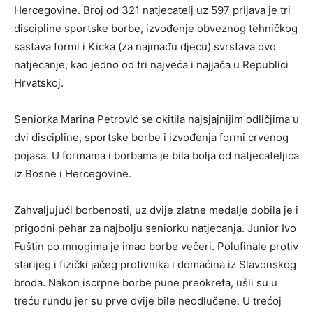
Hercegovine. Broj od 321 natjecatelj uz 597 prijava je tri
discipline sportske borbe, izvođenje obveznog tehničkog
sastava formi i Kicka (za najmađu djecu) svrstava ovo
natjecanje, kao jedno od tri najveća i najjača u Republici
Hrvatskoj.
Seniorka Marina Petrović se okitila najsjajnijim odličjima u
dvi discipline, sportske borbe i izvođenja formi crvenog
pojasa. U formama i borbama je bila bolja od natjecateljica
iz Bosne i Hercegovine.
Zahvaljujući borbenosti, uz dvije zlatne medalje dobila je i
prigodni pehar za najbolju seniorku natjecanja. Junior Ivo
Fuštin po mnogima je imao borbe večeri. Polufinale protiv
starijeg i fizički jačeg protivnika i domaćina iz Slavonskog
broda. Nakon iscrpne borbe pune preokreta, ušli su u
treću rundu jer su prve dvije bile neodlučene. U trećoj