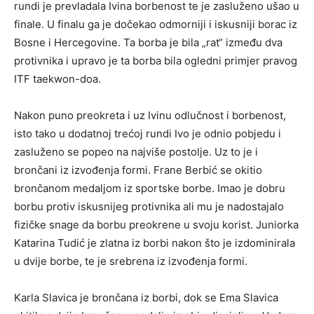
rundi je prevladala Ivina borbenost te je zasluženo ušao u
finale. U finalu ga je dočekao odmorniji i iskusniji borac iz
Bosne i Hercegovine. Ta borba je bila „rat“ između dva
protivnika i upravo je ta borba bila ogledni primjer pravog
ITF taekwon-doa.
Nakon puno preokreta i uz Ivinu odlučnost i borbenost,
isto tako u dodatnoj trećoj rundi Ivo je odnio pobjedu i
zasluženo se popeo na najviše postolje. Uz to je i
brončani iz izvođenja formi. Frane Berbić se okitio
brončanom medaljom iz sportske borbe. Imao je dobru
borbu protiv iskusnijeg protivnika ali mu je nadostajalo
fizičke snage da borbu preokrene u svoju korist. Juniorka
Katarina Tudić je zlatna iz borbi nakon što je izdominirala
u dvije borbe, te je srebrena iz izvođenja formi.
Karla Slavica je brončana iz borbi, dok se Ema Slavica