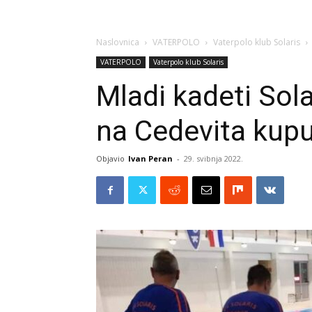
Naslovnica
VATERPOLO
Vaterpolo klub Solaris
VATERPOLO
Vaterpolo klub Solaris
Mladi kadeti Sola
na Cedevita kup
Objavio
Ivan Peran
-
29. svibnja 2022.