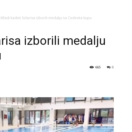
Mladi kadeti Solarisa izborili medalju na Cedevita kupu
risa izborili medalju
u
665
0