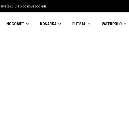
 Hrvatsku U-16 do nove pobjede
NOGOMET
KOŠARKA
FUTSAL
VATERPOLO