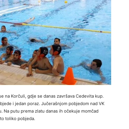
 se na Korčuli, gdje se danas završava Cedevita kup.
objede i jedan poraz. Jučerašnjom pobjedom nad VK
u. Na putu prema zlatu danas ih očekuje momčad
sto toliko pobjeda.