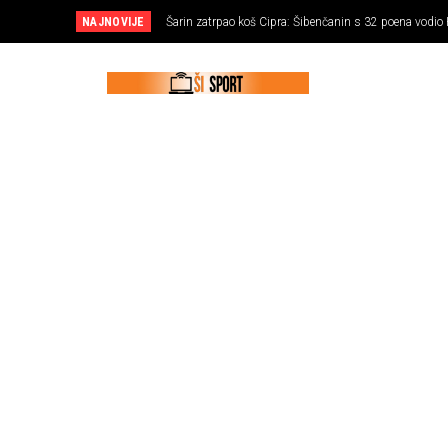
NAJNOVIJE
Šarin zatrpao koš Cipra: Šibenčanin s 32 poena vodio