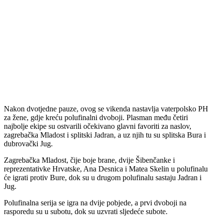
Nakon dvotjedne pauze, ovog se vikenda nastavlja vaterpolsko PH
za žene, gdje kreću polufinalni dvoboji. Plasman među četiri
najbolje ekipe su ostvarili očekivano glavni favoriti za naslov,
zagrebačka Mladost i splitski Jadran, a uz njih tu su splitska Bura i
dubrovački Jug.
Zagrebačka Mladost, čije boje brane, dvije Šibenčanke i
reprezentativke Hrvatske, Ana Desnica i Matea Skelin u polufinalu
će igrati protiv Bure, dok su u drugom polufinalu sastaju Jadran i
Jug.
Polufinalna serija se igra na dvije pobjede, a prvi dvoboji na
rasporedu su u subotu, dok su uzvrati sljedeće subote.