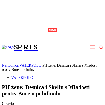
NEWS
EP Stockholm: Debakl juniorki protiv Španjolske, slijedi borba za deveto mjesto
SP
RTS
Naslovnica
VATERPOLO
PH žene: Desnica i Skelin s Mladosti
protiv Bure u polufinalu
VATERPOLO
PH žene: Desnica i Skelin s Mladosti
protiv Bure u polufinalu
Objavio