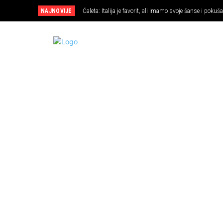
NAJNOVIJE
Ćaleta: Italija je favorit, ali imamo svoje šanse i pokuša
NOGOMET