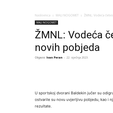
Naslovnica
MALI NOGOMET
ŽMNL: Vodeća četvo
MALI NOGOMET
ŽMNL: Vodeća če
novih pobjeda
Objavio
Ivan Peran
-
22. siječnja 2023.
U sportskoj dvorani Baldekin jučer su odig
ostvarile su novu uvjerljivu pobjedu, kao i n
rezultate.