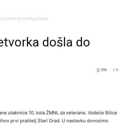
rka došla do novih pobjeda
tvorka došla do
255
0
rane utakmice 10. kola ŽMNL za veterane. Vodeće Bilice
jihov prvi pratitelj Stari Grad. U nastavku donosimo