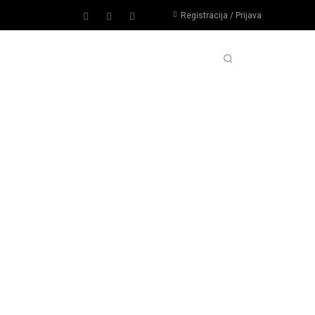
Registracija / Prijava
PORTOVI
IMPRESSUM
MORE