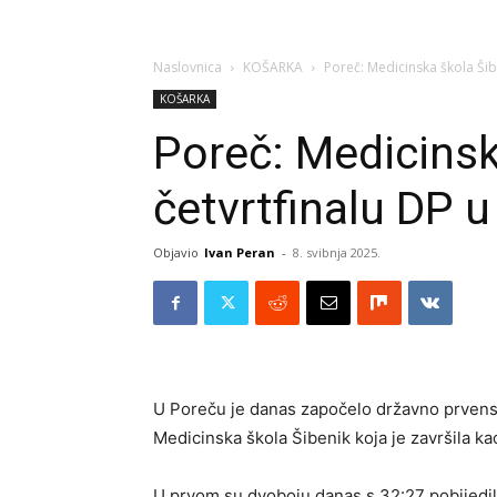
Naslovnica
KOŠARKA
Poreč: Medicinska škola Šibe
KOŠARKA
Poreč: Medicinsk
četvrtfinalu DP u
Objavio
Ivan Peran
-
8. svibnja 2025.
U Poreču je danas započelo državno prvenst
Medicinska škola Šibenik koja je završila ka
U prvom su dvoboju danas s 32:27 pobijedil