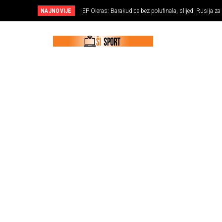
NAJNOVIJE
EP Oieras: Barakudice bez polufinala, slijedi Rusija za