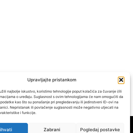
Upravljajte pristankom
žili najbolje iskustvo, koristimo tehnologije poput kolačića za čuvanje i/ili
ormacijama o uređaju. Suglasnost s ovim tehnologijama će nam omogućiti da
odatke kao što su ponašanje pri pregledavanju ili jedinstveni ID-ovi na
anici. Nepristanak ili povlačenje suglasnosti može negativno utjecati na
akteristike i funkcije.
VATERPOLO
OSTALI SPORTOVI
IMPRESSUM
ihvati
Zabrani
Pogledaj postavke