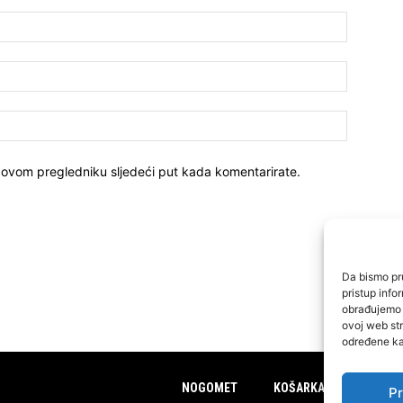
 ovom pregledniku sljedeći put kada komentarirate.
Da bismo pru
pristup inf
obrađujemo p
ovoj web str
određene kar
NOGOMET
KOŠARKA
FUTSAL
Pr