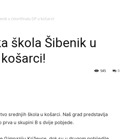
nik u četvrtfinalu DP u košarci!
a škola Šibenik u
 košarci!
545
0
vo srednjih škola u košarci. Naš grad predstavlja
o prva u skupini B s dvije pobjede.
e Gimnaziju Križevce, dok su u drugom pobijedile