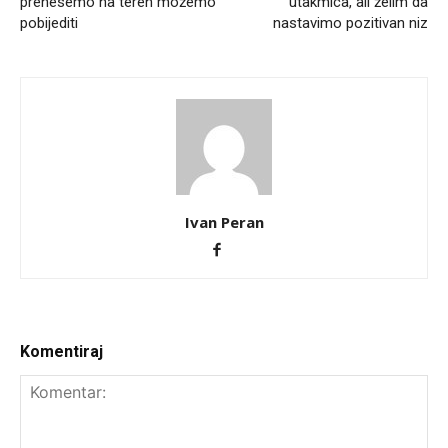
prenesemo na teren možemo
utakmica, ali želim da
pobijediti
nastavimo pozitivan niz
Ivan Peran
Komentiraj