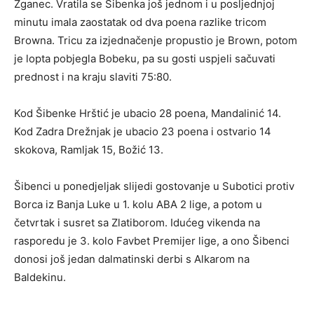
Žganec. Vratila se Šibenka još jednom i u posljednjoj
minutu imala zaostatak od dva poena razlike tricom
Browna. Tricu za izjednačenje propustio je Brown, potom
je lopta pobjegla Bobeku, pa su gosti uspjeli sačuvati
prednost i na kraju slaviti 75:80.
Kod Šibenke Hrštić je ubacio 28 poena, Mandalinić 14.
Kod Zadra Drežnjak je ubacio 23 poena i ostvario 14
skokova, Ramljak 15, Božić 13.
Šibenci u ponedjeljak slijedi gostovanje u Subotici protiv
Borca iz Banja Luke u 1. kolu ABA 2 lige, a potom u
četvrtak i susret sa Zlatiborom. Idućeg vikenda na
rasporedu je 3. kolo Favbet Premijer lige, a ono Šibenci
donosi još jedan dalmatinski derbi s Alkarom na
Baldekinu.