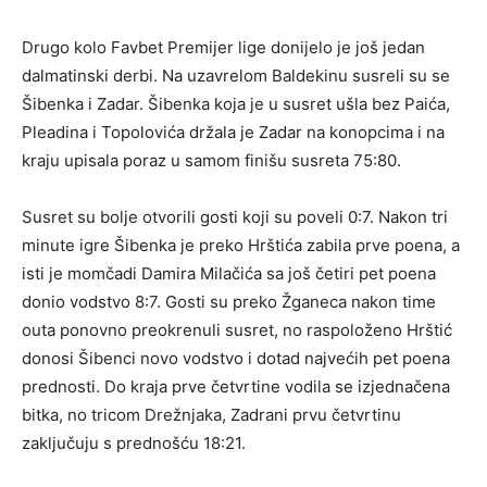
Drugo kolo Favbet Premijer lige donijelo je još jedan
dalmatinski derbi. Na uzavrelom Baldekinu susreli su se
Šibenka i Zadar. Šibenka koja je u susret ušla bez Paića,
Pleadina i Topolovića držala je Zadar na konopcima i na
kraju upisala poraz u samom finišu susreta 75:80.
Susret su bolje otvorili gosti koji su poveli 0:7. Nakon tri
minute igre Šibenka je preko Hrštića zabila prve poena, a
isti je momčadi Damira Milačića sa još četiri pet poena
donio vodstvo 8:7. Gosti su preko Žganeca nakon time
outa ponovno preokrenuli susret, no raspoloženo Hrštić
donosi Šibenci novo vodstvo i dotad najvećih pet poena
prednosti. Do kraja prve četvrtine vodila se izjednačena
bitka, no tricom Drežnjaka, Zadrani prvu četvrtinu
zaključuju s prednošću 18:21.