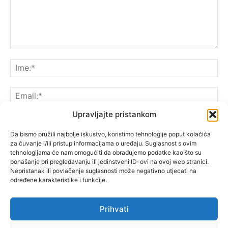
Upravljajte pristankom
Da bismo pružili najbolje iskustvo, koristimo tehnologije poput kolačića
za čuvanje i/ili pristup informacijama o uređaju. Suglasnost s ovim
Spremite moje ime, e-poštu i web-lokaciju u ovom
tehnologijama će nam omogućiti da obrađujemo podatke kao što su
pregledniku sljedeći put kada komentarirate.
ponašanje pri pregledavanju ili jedinstveni ID-ovi na ovoj web stranici.
Nepristanak ili povlačenje suglasnosti može negativno utjecati na
određene karakteristike i funkcije.
Prihvati