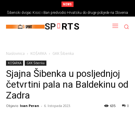
NEWS
Šibenski dvojac Kisić i Ban predvodio Hrvatsku do druge pobjede na Slovenia
Ballu
SP
RTS
Naslovnica
KOŠARKA
GKK Šibenka
KOŠARKA
GKK Šibenka
Sjajna Šibenka u posljednjoj
četvrtini pala na Baldekinu od
Zadra
Objavio
Ivan Peran
-
6. listopada 2023.
635
0