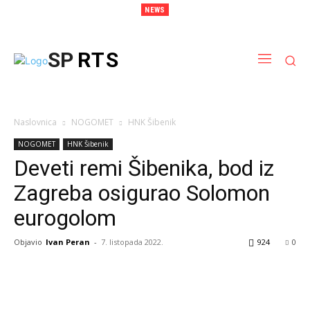
NEWS
Kundid i Cvitan među strijelcima, Hrvatska uvjerljivo do četvrtfinala Svjetskog
prvenstva
SP
RTS
Naslovnica
NOGOMET
HNK Šibenik
NOGOMET
HNK Šibenik
Deveti remi Šibenika, bod iz
Zagreba osigurao Solomon
eurogolom
Objavio
Ivan Peran
-
7. listopada 2022.
924
0