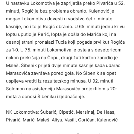
U nastavku Lokomotiva je zaprijetila preko Pivarića u 52.
minuti, Rogić je bez problema obranio. Kulenović je
mogao Lokomotivu dovesti u vodstvo četiri minute
kasnije, no i to je Rogić obranio. U 65. minuti jednu krivu
loptu uputio je Perić, lopta je došla do Marića koji na
desnoj strani pronalazi Tucia koji pogađa prvi kut Rogića
za 1:0. U 75. minuti Lokomotiva je ostala s desetoricom,
nakon prekršaja na Čopu, drugi žuti karton zaradio je
Maleš. Šibenik prijeti dvije minute kasnije kada udarac
Marasovića završava pored gola. No Šibenik se opet
uspijeva vratiti iz rezultatskog minusa. U 92. minuti
Solomon na asistenciju Marasovića projektilom s 20-
metara donosi Šibeniku izjednačenje.
NK Lokomotiva: Šubarić, Cipetić, Mersinaj, De Haas,
Pivarić, Marić, Maleš, Aliyu, Vasilj, Goričan, Kulenović