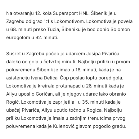
Na otvaranju 12. kola Supersport HNL, Šibenik je u
Zagrebu odigrao 1:1 s Lokomotivom. Lokomotiva je povela
u 68. minuti preko Tucia, Šibeniku je bod donio Solomon
eurogolom u 92. minuti.
Susret u Zagrebu počeo je udarcem Josipa Pivarića
daleko od gola u četvrtoj minuti. Najbolju priliku u prvom
poluvremenu Šibenik je imao u 16. minuti, kada je na
asistenciju Ivana Delića, Čop poslao loptu pored gola.
Lokomotiva je kreirala protunapad u 26. minuti kada je
Aliyu uposlio Goričan, ali je njegov udarac lako obranio
Rogić. Lokomotiva je zaprijetila i u 35. minuti kada je
ubačaj Pivarića, Aliyu uputio točno u Rogića. Najbolju
priliku Lokomotiva je imala u zadnjim trenutcima prvog
poluvremena kada je Kulenović glavom pogodio gredu.